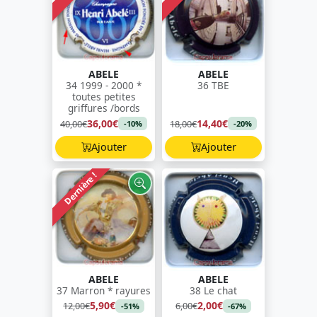
ABELE
ABELE
34 1999 - 2000 *
36 TBE
toutes petites
griffures /bords
36,00€
14,40€
40,00€
18,00€
-10%
-20%
Ajouter
Ajouter
Dernière !
ABELE
ABELE
37 Marron * rayures
38 Le chat
5,90€
2,00€
12,00€
6,00€
-51%
-67%