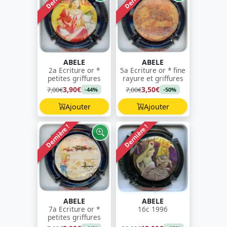
ABELE
ABELE
2a Ecriture or *
5a Ecriture or * fine
petites griffures
rayure et griffures
3,90€
3,50€
7,00€
7,00€
-44%
-50%
Ajouter
Ajouter
Dernière !
Dernière !
ABELE
ABELE
7a Ecriture or *
16c 1996
petites griffures