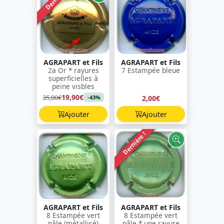
AGRAPART et Fils
AGRAPART et Fils
2a Or * rayures
7 Estampée bleue
superficielles à
peine visbles
19,90€
35,00€
2,00€
-43%
Ajouter
Ajouter
Dernière !
AGRAPART et Fils
AGRAPART et Fils
8 Estampée vert
8 Estampée vert
pâle (métallisé)
pâle * une rayure