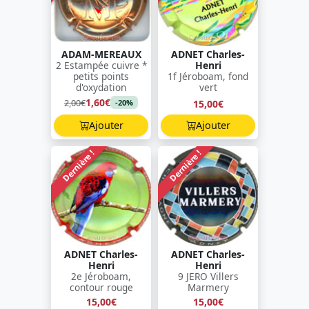
ADAM-MEREAUX
ADNET Charles-
2 Estampée cuivre *
Henri
petits points
1f Jéroboam, fond
d'oxydation
vert
1,60€
2,00€
15,00€
-20%
Ajouter
Ajouter
Dernière !
Dernière !
ADNET Charles-
ADNET Charles-
Henri
Henri
2e Jéroboam,
9 JERO Villers
contour rouge
Marmery
15,00€
15,00€