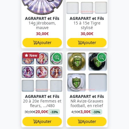
AGRAPART et Fils
AGRAPART et Fils
14g Jéroboam,
15 à 15e Tigre
mauve
stylisé
30,00€
30,00€
Ajouter
Ajouter
New
AGRAPART et Fils
AGRAPART et Fils
20 à 20e Femmes et
NR Avize-Grauves
fleurs, .../480
football, en relief
20,00€
3,00€
30,00€
4,50€
-33%
-33%
Ajouter
Ajouter