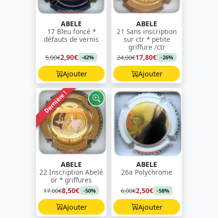
ABELE
ABELE
17 Bleu foncé *
21 Sans inscription
défauts de vernis
sur ctr * petite
griffure /ctr
2,90€
17,80€
5,00€
24,00€
-42%
-26%
Ajouter
Ajouter
Dernière !
ABELE
ABELE
22 Inscription Abelé
26a Polychrome
or * griffures
8,50€
2,50€
17,00€
6,00€
-50%
-58%
Ajouter
Ajouter