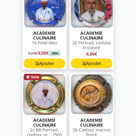
ACADEMIE
ACADEMIE
CULINAIRE
CULINAIRE
1b Fond bleu
2b Portrait, contour
tricolore
3,00€
6,00€
6,00€
-50%
Ajouter
Ajouter
New
ACADEMIE
ACADEMIE
CULINAIRE
CULINAIRE
2c NR Portrait,
3b Contour marron
contour or, .../500
foncé