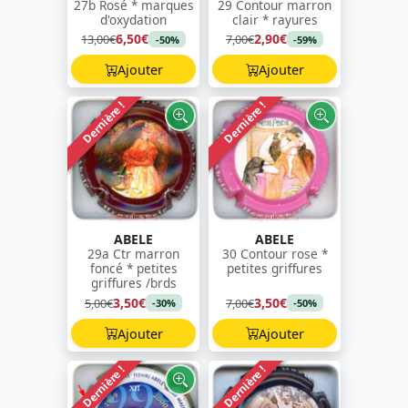
27b Rosé * marques
29 Contour marron
d'oxydation
clair * rayures
6,50€
2,90€
13,00€
7,00€
-50%
-59%
Ajouter
Ajouter
Dernière !
Dernière !
ABELE
ABELE
29a Ctr marron
30 Contour rose *
foncé * petites
petites griffures
griffures /brds
3,50€
3,50€
5,00€
7,00€
-30%
-50%
Ajouter
Ajouter
Dernière !
Dernière !