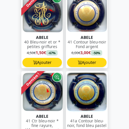
Dernière !
ABELE
ABELE
40 Bleu-noir et or *
41 Contour bleu-noir
petites griffures
Fond argent
1,50€
3,00€
4,50€
6,00€
-67%
-50%
Ajouter
Ajouter
Dernière !
ABELE
ABELE
41 Ctr bleu-noir *
41a Contour bleu-
fine rayure,
noir, fond bleu pastel