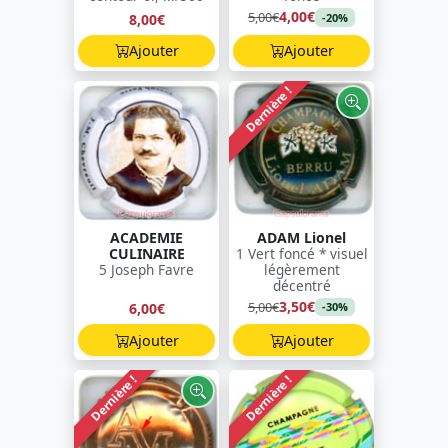
4,00€
5,00€
8,00€
-20%
Ajouter
Ajouter
Dernière !
ACADEMIE
ADAM Lionel
CULINAIRE
1 Vert foncé * visuel
5 Joseph Favre
légèrement
décentré
3,50€
5,00€
6,00€
-30%
Ajouter
Ajouter
Dernière !
Dernière !