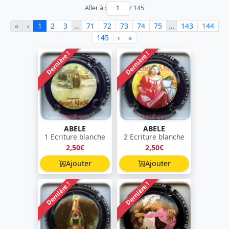
Aller à :
/ 145
«
‹
1
2
3
…
71
72
73
74
75
…
143
144
145
›
»
Dernière !
Dernière !
ABELE
ABELE
1 Ecriture blanche
2 Ecriture blanche
2,50€
2,50€
Ajouter
Ajouter
Dernière !
Dernière !