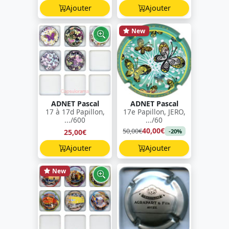
Ajouter
Ajouter
New
ADNET Pascal
ADNET Pascal
17 à 17d Papillon,
17e Papillon, JERO,
.../600
.../60
40,00€
50,00€
25,00€
-20%
Ajouter
Ajouter
New