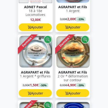
ADNET Pascal
AGRAPART et Fils
18 à 18e
1 Argent
Locomotives
2,00€
3,00€
12,00€
-33%
Ajouter
Ajouter
Dernière !
Dernière !
AGRAPART et Fils
AGRAPART et Fils
1 Argent * griffures
2 Or * déformation
sur contour
1,50€
4,90€
3,00€
8,00€
-50%
-39%
Ajouter
Ajouter
Dernière !