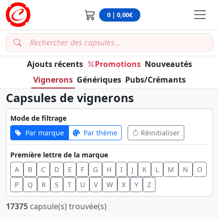
0 | 0,00€
Ajouts récents
Promotions
Nouveautés
Vignerons
Génériques
Pubs/Crémants
Capsules de vignerons
Mode de filtrage
Par marque
Par thème
Réinitialiser
Première lettre de la marque
A
B
C
D
E
F
G
H
I
J
K
L
M
N
O
P
Q
R
S
T
U
V
W
X
Y
Z
17375
capsule(s) trouvée(s)