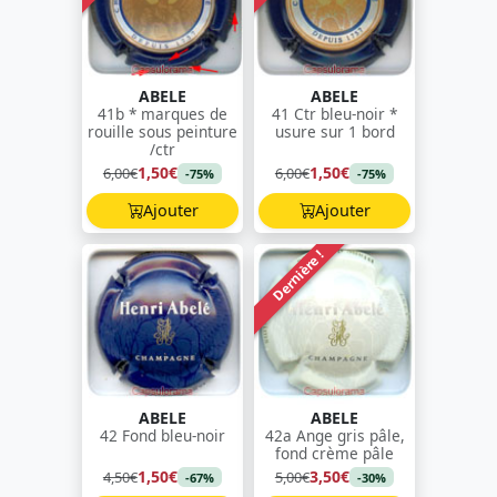
ABELE
ABELE
41b * marques de
41 Ctr bleu-noir *
rouille sous peinture
usure sur 1 bord
/ctr
1,50€
1,50€
6,00€
6,00€
-75%
-75%
Ajouter
Ajouter
Dernière !
ABELE
ABELE
42 Fond bleu-noir
42a Ange gris pâle,
fond crème pâle
1,50€
3,50€
4,50€
5,00€
-67%
-30%