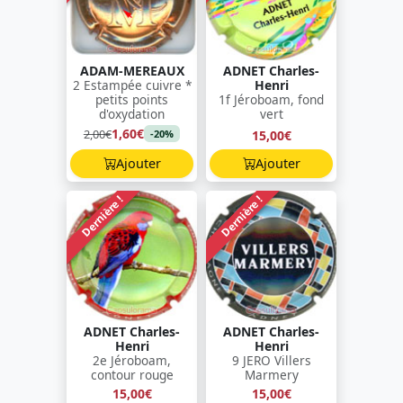
ADAM-MEREAUX
ADNET Charles-
2 Estampée cuivre *
Henri
petits points
1f Jéroboam, fond
d'oxydation
vert
1,60€
2,00€
15,00€
-20%
Ajouter
Ajouter
Dernière !
Dernière !
ADNET Charles-
ADNET Charles-
Henri
Henri
2e Jéroboam,
9 JERO Villers
contour rouge
Marmery
15,00€
15,00€