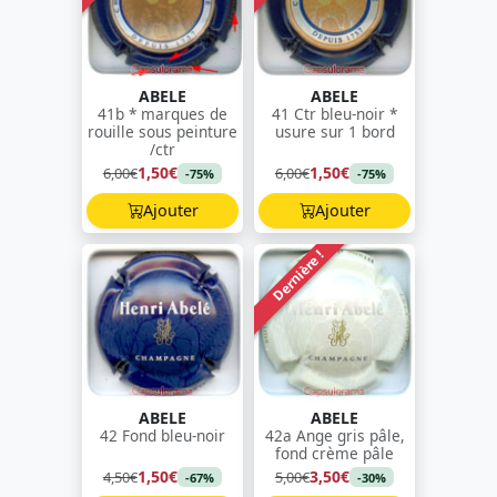
ABELE
ABELE
41b * marques de
41 Ctr bleu-noir *
rouille sous peinture
usure sur 1 bord
/ctr
1,50€
1,50€
6,00€
6,00€
-75%
-75%
Ajouter
Ajouter
Dernière !
ABELE
ABELE
42 Fond bleu-noir
42a Ange gris pâle,
fond crème pâle
1,50€
3,50€
4,50€
5,00€
-67%
-30%