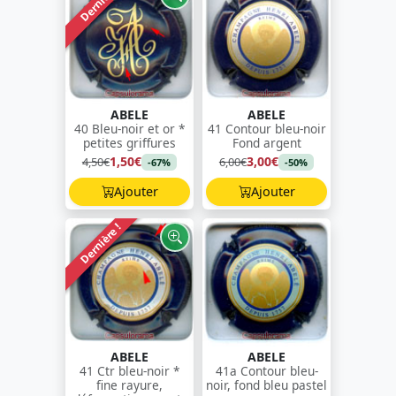
Dernière !
ABELE
ABELE
40 Bleu-noir et or *
41 Contour bleu-noir
petites griffures
Fond argent
1,50€
3,00€
4,50€
6,00€
-67%
-50%
Ajouter
Ajouter
Dernière !
ABELE
ABELE
41 Ctr bleu-noir *
41a Contour bleu-
fine rayure,
noir, fond bleu pastel