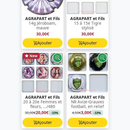
AGRAPART et Fils
AGRAPART et Fils
14g Jéroboam,
15 à 15e Tigre
mauve
stylisé
30,00€
30,00€
Ajouter
Ajouter
New
AGRAPART et Fils
AGRAPART et Fils
20 à 20e Femmes et
NR Avize-Grauves
fleurs, .../480
football, en relief
20,00€
3,00€
30,00€
4,50€
-33%
-33%
Ajouter
Ajouter