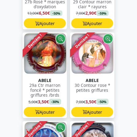
27b Rosé * marques
29 Contour marron
d'oxydation
clair * rayures
6,50€
2,90€
13,00€
7,00€
-50%
-59%
Ajouter
Ajouter
Dernière !
Dernière !
ABELE
ABELE
29a Ctr marron
30 Contour rose *
foncé * petites
petites griffures
griffures /brds
3,50€
3,50€
5,00€
7,00€
-30%
-50%
Ajouter
Ajouter
Dernière !
Dernière !