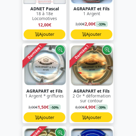
ADNET Pascal
AGRAPART et Fils
18 à 18e
1 Argent
Locomotives
2,00€
3,00€
12,00€
-33%
Ajouter
Ajouter
Dernière !
Dernière !
AGRAPART et Fils
AGRAPART et Fils
1 Argent * griffures
2 Or * déformation
sur contour
1,50€
4,90€
3,00€
8,00€
-50%
-39%
Ajouter
Ajouter
Dernière !