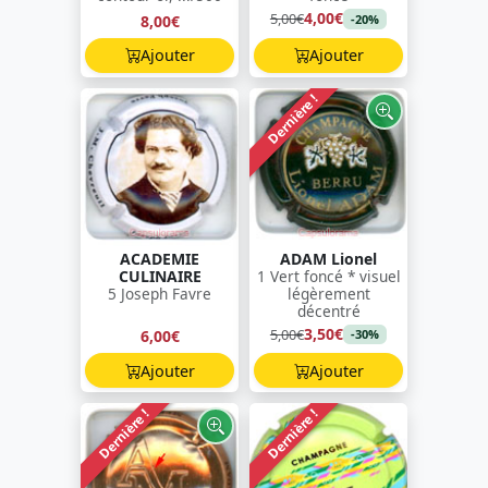
4,00€
5,00€
8,00€
-20%
Ajouter
Ajouter
Dernière !
ACADEMIE
ADAM Lionel
CULINAIRE
1 Vert foncé * visuel
5 Joseph Favre
légèrement
décentré
3,50€
5,00€
6,00€
-30%
Ajouter
Ajouter
Dernière !
Dernière !