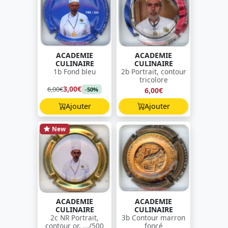
ACADEMIE
ACADEMIE
CULINAIRE
CULINAIRE
1b Fond bleu
2b Portrait, contour
tricolore
3,00€
6,00€
6,00€
-50%
Ajouter
Ajouter
New
ACADEMIE
ACADEMIE
CULINAIRE
CULINAIRE
2c NR Portrait,
3b Contour marron
contour or, .../500
foncé