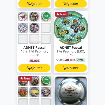
Ajouter
Ajouter
New
ADNET Pascal
ADNET Pascal
17 à 17d Papillon,
17e Papillon, JERO,
.../600
.../60
40,00€
50,00€
25,00€
-20%
Ajouter
Ajouter
New