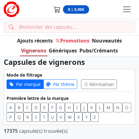
0 | 0,00€
Ajouts récents
Promotions
Nouveautés
Vignerons
Génériques
Pubs/Crémants
Capsules de vignerons
Mode de filtrage
Par marque
Par thème
Réinitialiser
Première lettre de la marque
A
B
C
D
E
F
G
H
I
J
K
L
M
N
O
P
Q
R
S
T
U
V
W
X
Y
Z
17375
capsule(s) trouvée(s)