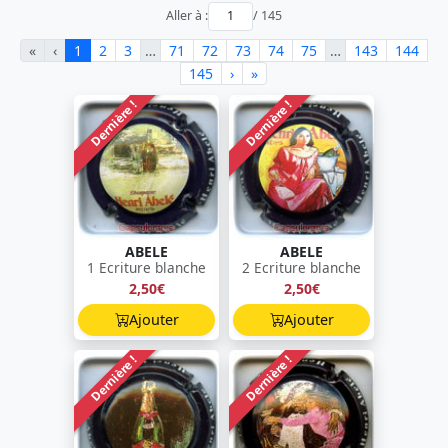
Aller à :
/ 145
«
‹
1
2
3
…
71
72
73
74
75
…
143
144
145
›
»
Dernière !
Dernière !
ABELE
ABELE
1 Ecriture blanche
2 Ecriture blanche
2,50€
2,50€
Ajouter
Ajouter
Dernière !
Dernière !