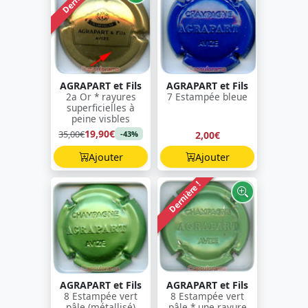
AGRAPART et Fils
AGRAPART et Fils
2a Or * rayures
7 Estampée bleue
superficielles à
peine visbles
19,90€
35,00€
2,00€
-43%
Ajouter
Ajouter
Dernière !
AGRAPART et Fils
AGRAPART et Fils
8 Estampée vert
8 Estampée vert
pâle (métallisé)
pâle * une rayure