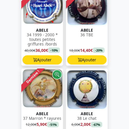
ABELE
ABELE
34 1999 - 2000 *
36 TBE
toutes petites
griffures /bords
36,00€
14,40€
40,00€
18,00€
-10%
-20%
Ajouter
Ajouter
Dernière !
ABELE
ABELE
37 Marron * rayures
38 Le chat
5,90€
2,00€
12,00€
6,00€
-51%
-67%