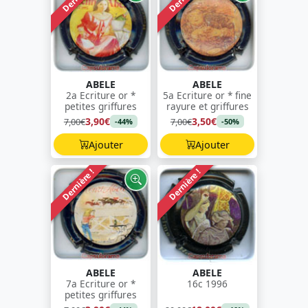
ABELE
ABELE
2a Ecriture or *
5a Ecriture or * fine
petites griffures
rayure et griffures
3,90€
3,50€
7,00€
7,00€
-44%
-50%
Ajouter
Ajouter
Dernière !
Dernière !
ABELE
ABELE
7a Ecriture or *
16c 1996
petites griffures