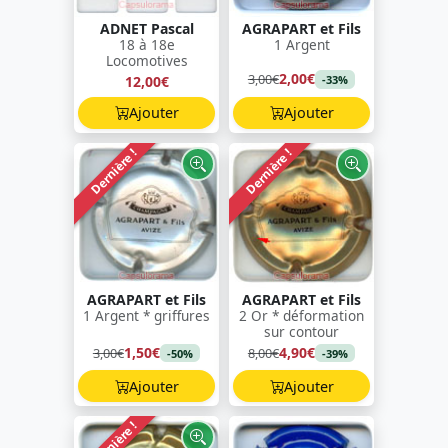
ADNET Pascal
AGRAPART et Fils
18 à 18e
1 Argent
Locomotives
2,00€
3,00€
12,00€
-33%
Ajouter
Ajouter
Dernière !
Dernière !
AGRAPART et Fils
AGRAPART et Fils
1 Argent * griffures
2 Or * déformation
sur contour
1,50€
4,90€
3,00€
8,00€
-50%
-39%
Ajouter
Ajouter
Dernière !