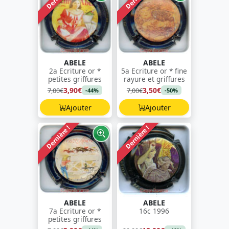
ABELE
ABELE
2a Ecriture or *
5a Ecriture or * fine
petites griffures
rayure et griffures
3,90€
3,50€
7,00€
7,00€
-44%
-50%
Ajouter
Ajouter
Dernière !
Dernière !
ABELE
ABELE
7a Ecriture or *
16c 1996
petites griffures