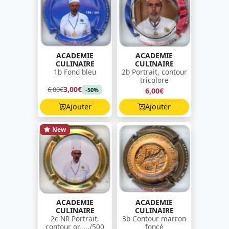
ACADEMIE
ACADEMIE
CULINAIRE
CULINAIRE
1b Fond bleu
2b Portrait, contour
tricolore
3,00€
6,00€
6,00€
-50%
Ajouter
Ajouter
New
ACADEMIE
ACADEMIE
CULINAIRE
CULINAIRE
2c NR Portrait,
3b Contour marron
contour or, .../500
foncé