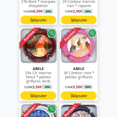
27b Rosé * marques
29 Contour marron
d'oxydation
clair * rayures
6,50€
2,90€
13,00€
7,00€
-50%
-59%
Ajouter
Ajouter
Dernière !
Dernière !
ABELE
ABELE
29a Ctr marron
30 Contour rose *
foncé * petites
petites griffures
griffures /brds
3,50€
3,50€
5,00€
7,00€
-30%
-50%
Ajouter
Ajouter
Dernière !
Dernière !