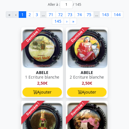
Aller à :
/ 145
«
‹
1
2
3
…
71
72
73
74
75
…
143
144
145
›
»
Dernière !
Dernière !
ABELE
ABELE
1 Ecriture blanche
2 Ecriture blanche
2,50€
2,50€
Ajouter
Ajouter
Dernière !
Dernière !