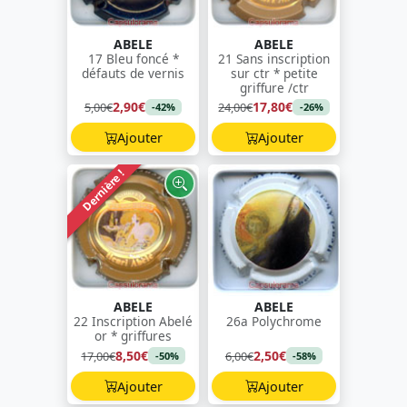
ABELE
ABELE
17 Bleu foncé *
21 Sans inscription
défauts de vernis
sur ctr * petite
griffure /ctr
2,90€
17,80€
5,00€
24,00€
-42%
-26%
Ajouter
Ajouter
Dernière !
ABELE
ABELE
22 Inscription Abelé
26a Polychrome
or * griffures
8,50€
2,50€
17,00€
6,00€
-50%
-58%
Ajouter
Ajouter