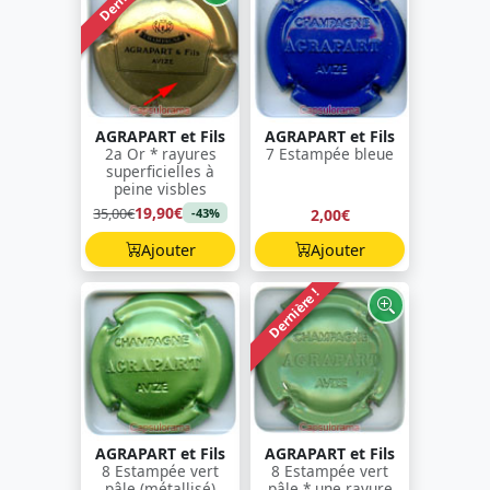
AGRAPART et Fils
AGRAPART et Fils
2a Or * rayures
7 Estampée bleue
superficielles à
peine visbles
19,90€
35,00€
2,00€
-43%
Ajouter
Ajouter
Dernière !
AGRAPART et Fils
AGRAPART et Fils
8 Estampée vert
8 Estampée vert
pâle (métallisé)
pâle * une rayure