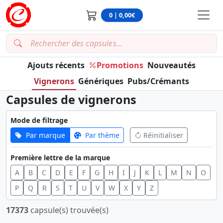
0 | 0,00€
Ajouts récents
Promotions
Nouveautés
Vignerons
Génériques
Pubs/Crémants
Capsules de vignerons
Mode de filtrage
Par marque
Par thème
Réinitialiser
Première lettre de la marque
A
B
C
D
E
F
G
H
I
J
K
L
M
N
O
P
Q
R
S
T
U
V
W
X
Y
Z
17373
capsule(s) trouvée(s)