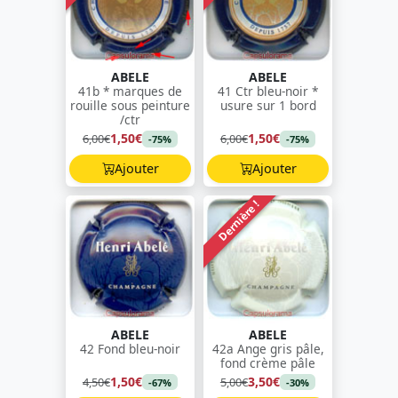
ABELE
ABELE
41b * marques de
41 Ctr bleu-noir *
rouille sous peinture
usure sur 1 bord
/ctr
1,50€
1,50€
6,00€
6,00€
-75%
-75%
Ajouter
Ajouter
Dernière !
ABELE
ABELE
42 Fond bleu-noir
42a Ange gris pâle,
fond crème pâle
1,50€
3,50€
4,50€
5,00€
-67%
-30%