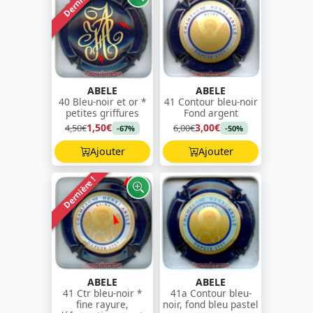
Dernière !
ABELE
ABELE
40 Bleu-noir et or *
41 Contour bleu-noir
petites griffures
Fond argent
1,50€
3,00€
4,50€
6,00€
-67%
-50%
Ajouter
Ajouter
Dernière !
ABELE
ABELE
41 Ctr bleu-noir *
41a Contour bleu-
fine rayure,
noir, fond bleu pastel