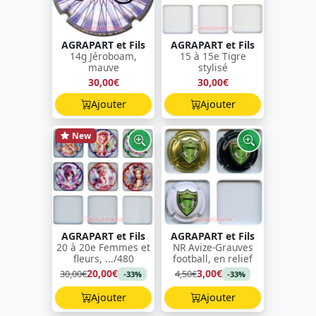
AGRAPART et Fils
AGRAPART et Fils
14g Jéroboam,
15 à 15e Tigre
mauve
stylisé
30,00€
30,00€
Ajouter
Ajouter
New
AGRAPART et Fils
AGRAPART et Fils
20 à 20e Femmes et
NR Avize-Grauves
fleurs, .../480
football, en relief
20,00€
3,00€
30,00€
4,50€
-33%
-33%
Ajouter
Ajouter