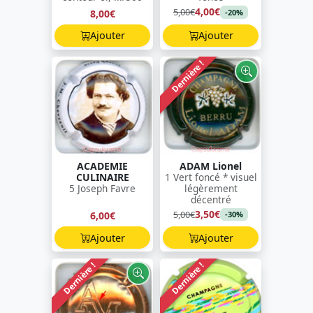
4,00€
5,00€
8,00€
-20%
Ajouter
Ajouter
Dernière !
ACADEMIE
ADAM Lionel
CULINAIRE
1 Vert foncé * visuel
5 Joseph Favre
légèrement
décentré
3,50€
5,00€
6,00€
-30%
Ajouter
Ajouter
Dernière !
Dernière !