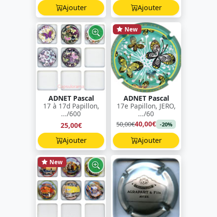
Ajouter
Ajouter
New
ADNET Pascal
ADNET Pascal
17 à 17d Papillon,
17e Papillon, JERO,
.../600
.../60
40,00€
50,00€
25,00€
-20%
Ajouter
Ajouter
New