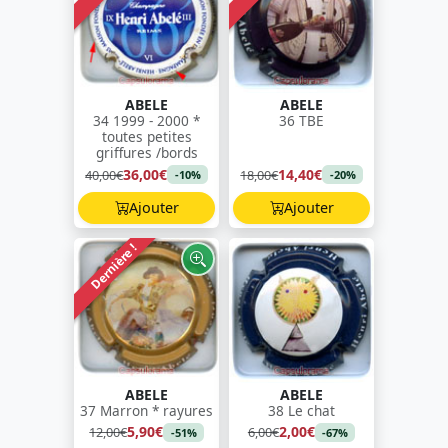
ABELE
ABELE
34 1999 - 2000 *
36 TBE
toutes petites
griffures /bords
36,00€
14,40€
40,00€
18,00€
-10%
-20%
Ajouter
Ajouter
Dernière !
ABELE
ABELE
37 Marron * rayures
38 Le chat
5,90€
2,00€
12,00€
6,00€
-51%
-67%