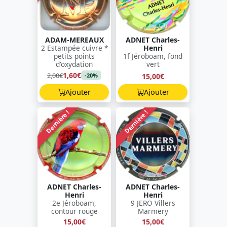
ADAM-MEREAUX
ADNET Charles-
2 Estampée cuivre *
Henri
petits points
1f Jéroboam, fond
d'oxydation
vert
1,60€
2,00€
15,00€
-20%
Ajouter
Ajouter
Dernière !
Dernière !
ADNET Charles-
ADNET Charles-
Henri
Henri
2e Jéroboam,
9 JERO Villers
contour rouge
Marmery
15,00€
15,00€