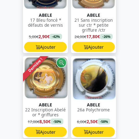
ABELE
ABELE
17 Bleu foncé *
21 Sans inscription
défauts de vernis
sur ctr * petite
griffure /ctr
2,90€
17,80€
5,00€
24,00€
-42%
-26%
Ajouter
Ajouter
Dernière !
ABELE
ABELE
22 Inscription Abelé
26a Polychrome
or * griffures
8,50€
2,50€
17,00€
6,00€
-50%
-58%
Ajouter
Ajouter