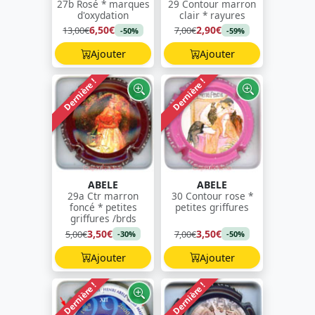
27b Rosé * marques
29 Contour marron
d'oxydation
clair * rayures
6,50€
2,90€
13,00€
7,00€
-50%
-59%
Ajouter
Ajouter
Dernière !
Dernière !
ABELE
ABELE
29a Ctr marron
30 Contour rose *
foncé * petites
petites griffures
griffures /brds
3,50€
3,50€
5,00€
7,00€
-30%
-50%
Ajouter
Ajouter
Dernière !
Dernière !