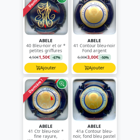
Dernière !
ABELE
ABELE
40 Bleu-noir et or *
41 Contour bleu-noir
petites griffures
Fond argent
1,50€
3,00€
4,50€
6,00€
-67%
-50%
Ajouter
Ajouter
Dernière !
ABELE
ABELE
41 Ctr bleu-noir *
41a Contour bleu-
fine rayure,
noir, fond bleu pastel