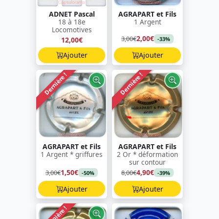
ADNET Pascal
AGRAPART et Fils
18 à 18e
1 Argent
Locomotives
2,00€
3,00€
12,00€
-33%
Ajouter
Ajouter
Dernière !
Dernière !
AGRAPART et Fils
AGRAPART et Fils
1 Argent * griffures
2 Or * déformation
sur contour
1,50€
4,90€
3,00€
8,00€
-50%
-39%
Ajouter
Ajouter
Dernière !