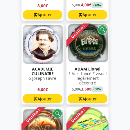
4,00€
5,00€
8,00€
-20%
Ajouter
Ajouter
Dernière !
ACADEMIE
ADAM Lionel
CULINAIRE
1 Vert foncé * visuel
5 Joseph Favre
légèrement
décentré
3,50€
5,00€
6,00€
-30%
Ajouter
Ajouter
Dernière !
Dernière !