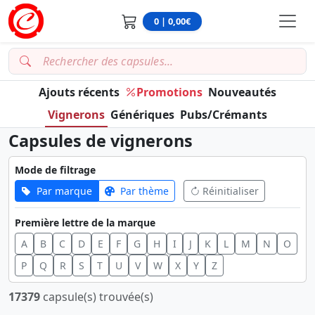
0 | 0,00€
Ajouts récents
Promotions
Nouveautés
Vignerons
Génériques
Pubs/Crémants
Capsules de vignerons
Mode de filtrage
Par marque
Par thème
Réinitialiser
Première lettre de la marque
A
B
C
D
E
F
G
H
I
J
K
L
M
N
O
P
Q
R
S
T
U
V
W
X
Y
Z
17379
capsule(s) trouvée(s)