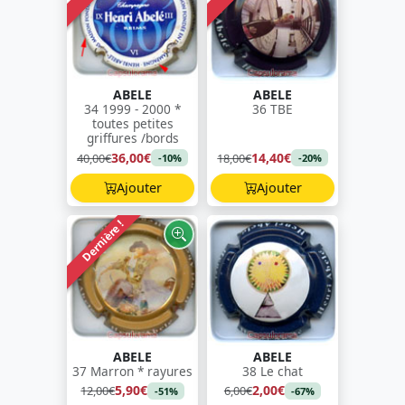
ABELE
ABELE
34 1999 - 2000 *
36 TBE
toutes petites
griffures /bords
36,00€
14,40€
40,00€
18,00€
-10%
-20%
Ajouter
Ajouter
Dernière !
ABELE
ABELE
37 Marron * rayures
38 Le chat
5,90€
2,00€
12,00€
6,00€
-51%
-67%