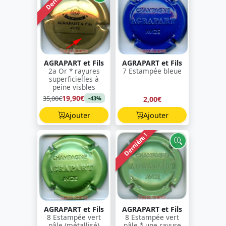
AGRAPART et Fils
AGRAPART et Fils
2a Or * rayures
7 Estampée bleue
superficielles à
peine visbles
19,90€
35,00€
2,00€
-43%
Ajouter
Ajouter
Dernière !
AGRAPART et Fils
AGRAPART et Fils
8 Estampée vert
8 Estampée vert
pâle (métallisé)
pâle * une rayure