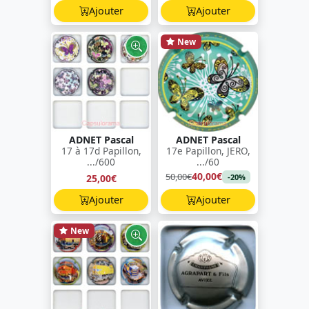
Ajouter
Ajouter
New
ADNET Pascal
ADNET Pascal
17 à 17d Papillon,
17e Papillon, JERO,
.../600
.../60
40,00€
50,00€
25,00€
-20%
Ajouter
Ajouter
New