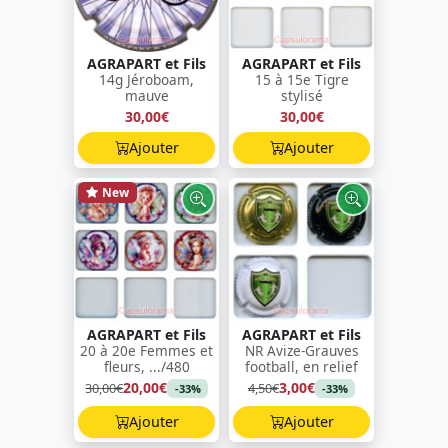
AGRAPART et Fils
AGRAPART et Fils
14g Jéroboam,
15 à 15e Tigre
mauve
stylisé
30,00€
30,00€
Ajouter
Ajouter
New
AGRAPART et Fils
AGRAPART et Fils
20 à 20e Femmes et
NR Avize-Grauves
fleurs, .../480
football, en relief
20,00€
3,00€
30,00€
4,50€
-33%
-33%
Ajouter
Ajouter