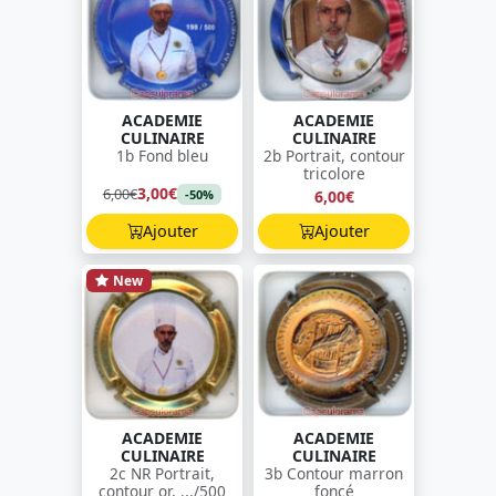
ACADEMIE
ACADEMIE
CULINAIRE
CULINAIRE
1b Fond bleu
2b Portrait, contour
tricolore
3,00€
6,00€
6,00€
-50%
Ajouter
Ajouter
New
ACADEMIE
ACADEMIE
CULINAIRE
CULINAIRE
2c NR Portrait,
3b Contour marron
contour or, .../500
foncé