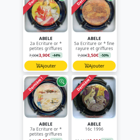
ABELE
ABELE
2a Ecriture or *
5a Ecriture or * fine
petites griffures
rayure et griffures
3,90€
3,50€
7,00€
7,00€
-44%
-50%
Ajouter
Ajouter
Dernière !
Dernière !
ABELE
ABELE
7a Ecriture or *
16c 1996
petites griffures