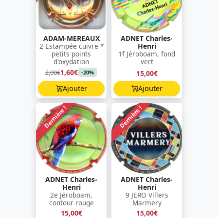
ADAM-MEREAUX
ADNET Charles-
2 Estampée cuivre *
Henri
petits points
1f Jéroboam, fond
d'oxydation
vert
1,60€
2,00€
15,00€
-20%
Ajouter
Ajouter
Dernière !
Dernière !
ADNET Charles-
ADNET Charles-
Henri
Henri
2e Jéroboam,
9 JERO Villers
contour rouge
Marmery
15,00€
15,00€