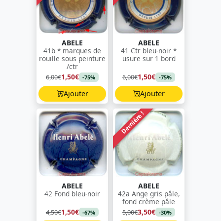
ABELE
ABELE
41b * marques de
41 Ctr bleu-noir *
rouille sous peinture
usure sur 1 bord
/ctr
1,50€
1,50€
6,00€
6,00€
-75%
-75%
Ajouter
Ajouter
Dernière !
ABELE
ABELE
42 Fond bleu-noir
42a Ange gris pâle,
fond crème pâle
1,50€
3,50€
4,50€
5,00€
-67%
-30%