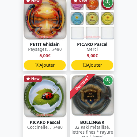
New
New
PETIT Ghislain
PICARD Pascal
Paysages, .../480
Merci
5,00€
9,00€
Ajouter
Ajouter
Dernière !
New
PICARD Pascal
BOLLINGER
Coccinelle, .../480
32 Kaki métallisé,
lettres fines * rayure
sur 1 bord