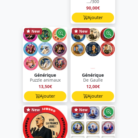
.../300
90,00€
Ajouter
New
New
Générique
Générique
Puzzle animaux
De Gaulle
13,50€
12,00€
Ajouter
Ajouter
New
New