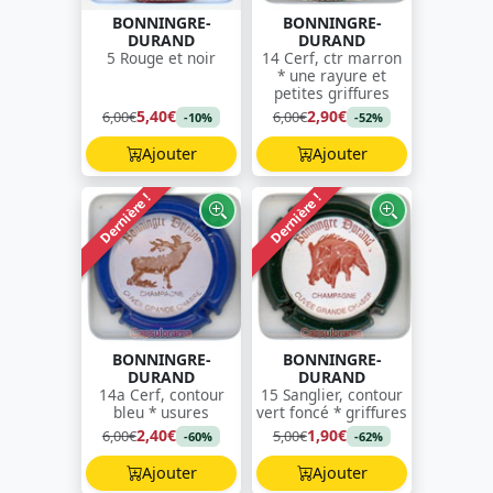
BONNINGRE-
BONNINGRE-
DURAND
DURAND
5 Rouge et noir
14 Cerf, ctr marron
* une rayure et
petites griffures
5,40€
2,90€
6,00€
6,00€
-10%
-52%
Ajouter
Ajouter
Dernière !
Dernière !
BONNINGRE-
BONNINGRE-
DURAND
DURAND
14a Cerf, contour
15 Sanglier, contour
bleu * usures
vert foncé * griffures
2,40€
1,90€
6,00€
5,00€
-60%
-62%
Ajouter
Ajouter