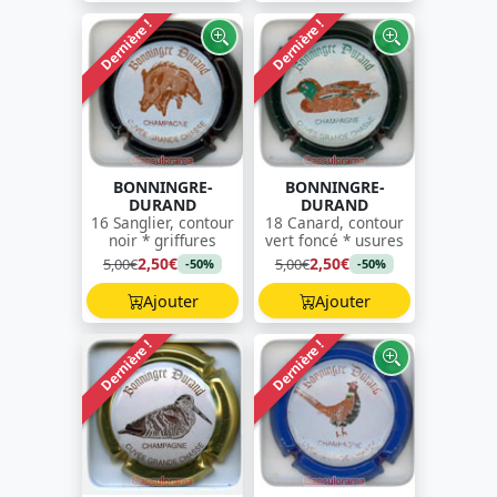
Dernière !
Dernière !
BONNINGRE-
BONNINGRE-
DURAND
DURAND
16 Sanglier, contour
18 Canard, contour
noir * griffures
vert foncé * usures
2,50€
2,50€
5,00€
5,00€
-50%
-50%
Ajouter
Ajouter
Dernière !
Dernière !