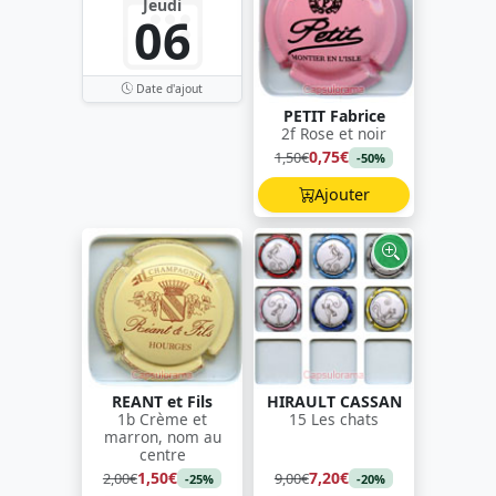
Jeudi
06
Date d'ajout
PETIT Fabrice
2f Rose et noir
0,75€
1,50€
-50%
Ajouter
REANT et Fils
HIRAULT CASSAN
1b Crème et
15 Les chats
marron, nom au
centre
1,50€
7,20€
2,00€
9,00€
-25%
-20%