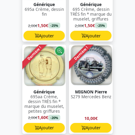
Générique
Générique
695a Crème, dessin
695 Crème, dessin
fin
TRÈS fin * marque du
muselet, griffures
1,50€
1,50€
2,00€
2,00€
-25%
-25%
Ajouter
Ajouter
Dernière !
Dernière !
Générique
MIGNON Pierre
695aa Crème,
S279 Mercedes Benz
dessin TRÈS fin *
marque du muselet,
petites griffures
1,60€
2,00€
10,00€
-20%
Ajouter
Ajouter