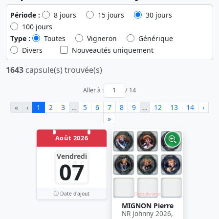
Période :
8 jours
15 jours
30 jours
100 jours
Type :
Toutes
Vigneron
Générique
Divers
Nouveautés uniquement
1643
capsule(s) trouvée(s)
Aller à :
/ 14
«
‹
1
2
3
…
5
6
7
8
9
…
12
13
14
›
»
Août 2026
Vendredi
07
Date d'ajout
MIGNON Pierre
NR Johnny 2026,