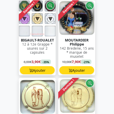
Dernière !
Dernière !
BIGAULT-ROUALET
MOUTARDIER
12 à 12e Grappe *
Philippe
usures sur 2
142 Bredene, 15 ans
capsules
* marque de
muselet
3,90€
7,90€
6,00€
10,00€
-35%
-21%
Ajouter
Ajouter
Dernière !