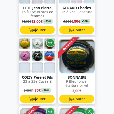
LETE Jean Pierre
GERARD Charles
16 à 16e Bustes de
26 à 26e Signature
femmes
12,00€
4,80€
18,00€
6,00€
-33%
-20%
Ajouter
Ajouter
Dernière !
COIZY Père et Fils
BONNAIRE
23 à 23e Cuvée Z
9 Bleu foncé,
écriture or vif
4,80€
6,00€
3,00€
-20%
Ajouter
Ajouter
Dernière !
Dernière !