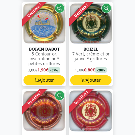
Dernière !
Dernière !
BOIVIN DABOT
BOIZEL
5 Contour or,
7 Vert, crème et or
inscription or *
jaune * griffures
petites griffures
1,90€
0,80€
3,00€
1,00€
-37%
-20%
Ajouter
Ajouter
Dernière !
Dernière !