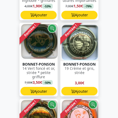
Vignoble * griffures
usures importantes
1,90€
1,50€
4,00€
7,00€
-53%
-79%
Ajouter
Ajouter
Dernière !
Dernière !
BONNET-PONSON
BONNET-PONSON
14 Vert foncé et or,
19 Crème et gris,
striée * petite
striée
griffure
3,50€
7,00€
3,00€
-50%
Ajouter
Ajouter
Dernière !
Dernière !