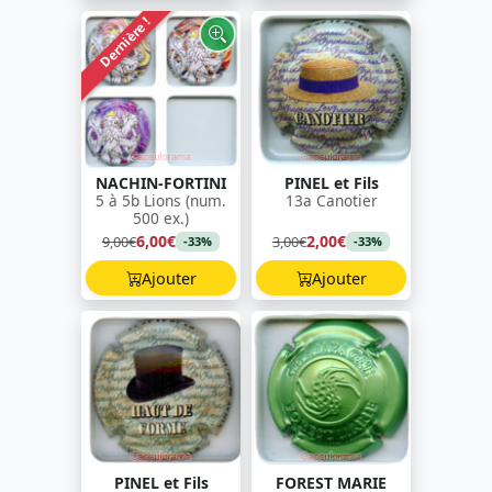
Dernière !
NACHIN-FORTINI
PINEL et Fils
5 à 5b Lions (num.
13a Canotier
500 ex.)
6,00€
2,00€
9,00€
3,00€
-33%
-33%
Ajouter
Ajouter
PINEL et Fils
FOREST MARIE