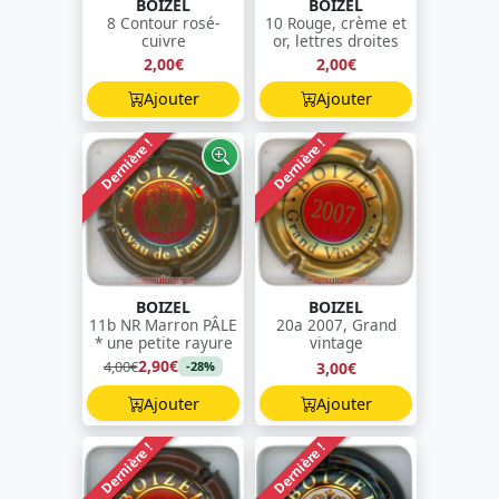
BOIZEL
BOIZEL
8 Contour rosé-
10 Rouge, crème et
cuivre
or, lettres droites
2,00€
2,00€
Ajouter
Ajouter
Dernière !
Dernière !
BOIZEL
BOIZEL
11b NR Marron PÂLE
20a 2007, Grand
* une petite rayure
vintage
2,90€
4,00€
3,00€
-28%
Ajouter
Ajouter
Dernière !
Dernière !