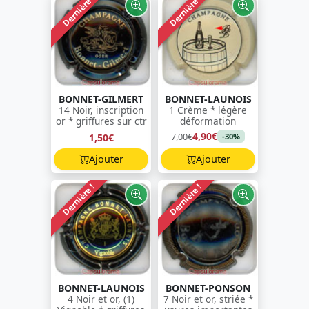
Dernière !
Dernière !
BONNET-GILMERT
BONNET-LAUNOIS
14 Noir, inscription
1 Crème * légère
or * griffures sur ctr
déformation
4,90€
7,00€
1,50€
-30%
Ajouter
Ajouter
Dernière !
Dernière !
BONNET-LAUNOIS
BONNET-PONSON
4 Noir et or, (1)
7 Noir et or, striée *