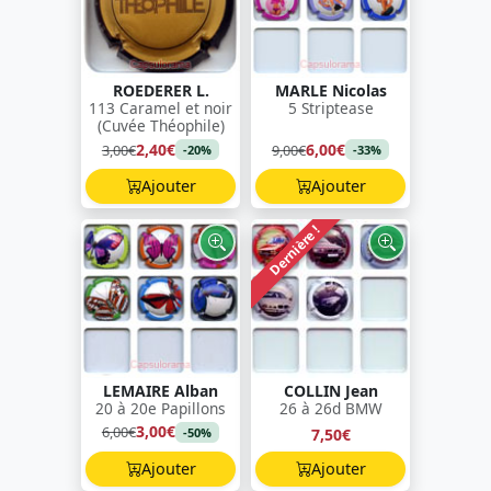
ROEDERER L.
MARLE Nicolas
113 Caramel et noir
5 Striptease
(Cuvée Théophile)
2,40€
6,00€
3,00€
9,00€
-20%
-33%
Ajouter
Ajouter
Dernière !
LEMAIRE Alban
COLLIN Jean
20 à 20e Papillons
26 à 26d BMW
3,00€
6,00€
7,50€
-50%
Ajouter
Ajouter