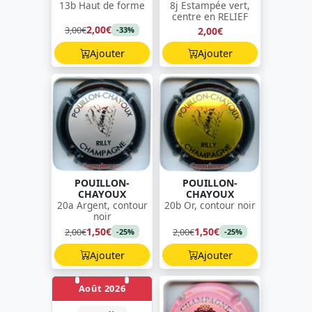
13b Haut de forme
8j Estampée vert,
centre en RELIEF
2,00€
3,00€
2,00€
-33%
Ajouter
Ajouter
POUILLON-
POUILLON-
CHAYOUX
CHAYOUX
20a Argent, contour
20b Or, contour noir
noir
1,50€
1,50€
2,00€
2,00€
-25%
-25%
Ajouter
Ajouter
Août 2026