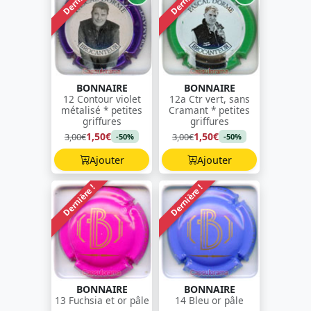
BONNAIRE
BONNAIRE
12 Contour violet
12a Ctr vert, sans
métalisé * petites
Cramant * petites
griffures
griffures
1,50€
1,50€
3,00€
3,00€
-50%
-50%
Ajouter
Ajouter
Dernière !
Dernière !
BONNAIRE
BONNAIRE
13 Fuchsia et or pâle
14 Bleu or pâle