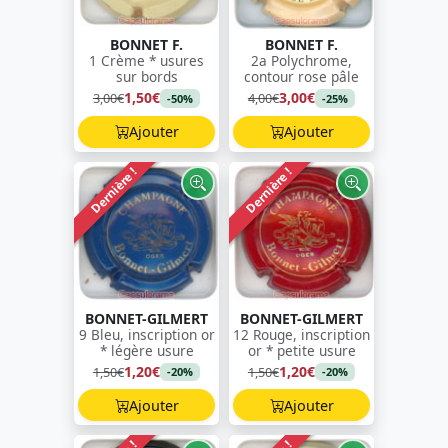
BONNET F.
BONNET F.
1 Crème * usures
2a Polychrome,
sur bords
contour rose pâle
1,50€
3,00€
3,00€
4,00€
-50%
-25%
Ajouter
Ajouter
Dernière !
Dernière !
BONNET-GILMERT
BONNET-GILMERT
9 Bleu, inscription or
12 Rouge, inscription
* légère usure
or * petite usure
1,20€
1,20€
1,50€
1,50€
-20%
-20%
Ajouter
Ajouter