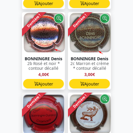
Ajouter
Ajouter
Dernière !
Dernière !
BONNINGRE Denis
BONNINGRE Denis
2b Rosé et noir *
2c Marron et crème
contour décallé
* contour décallé
4,00€
3,00€
Ajouter
Ajouter
Dernière !
Dernière !