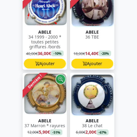
ABELE
ABELE
34 1999 - 2000 *
36 TBE
toutes petites
griffures /bords
36,00€
14,40€
40,00€
18,00€
-10%
-20%
Ajouter
Ajouter
Dernière !
ABELE
ABELE
37 Marron * rayures
38 Le chat
5,90€
2,00€
12,00€
6,00€
-51%
-67%