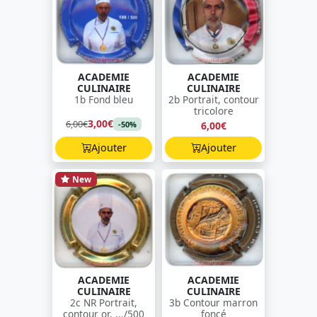
ACADEMIE
ACADEMIE
CULINAIRE
CULINAIRE
1b Fond bleu
2b Portrait, contour
tricolore
3,00€
6,00€
6,00€
-50%
Ajouter
Ajouter
New
ACADEMIE
ACADEMIE
CULINAIRE
CULINAIRE
2c NR Portrait,
3b Contour marron
contour or, .../500
foncé