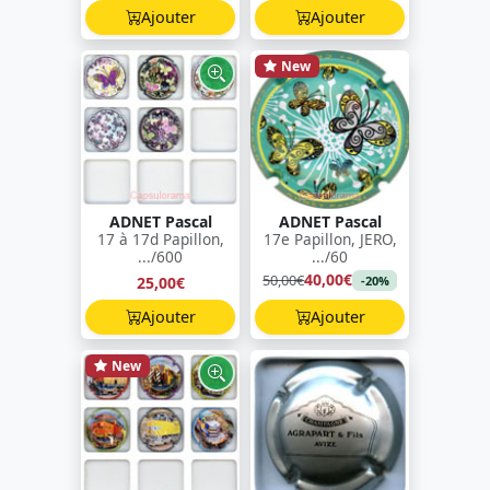
Ajouter
Ajouter
New
ADNET Pascal
ADNET Pascal
17 à 17d Papillon,
17e Papillon, JERO,
.../600
.../60
40,00€
50,00€
25,00€
-20%
Ajouter
Ajouter
New