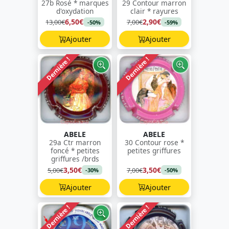
27b Rosé * marques
29 Contour marron
d'oxydation
clair * rayures
6,50€
2,90€
13,00€
7,00€
-50%
-59%
Ajouter
Ajouter
Dernière !
Dernière !
ABELE
ABELE
29a Ctr marron
30 Contour rose *
foncé * petites
petites griffures
griffures /brds
3,50€
3,50€
5,00€
7,00€
-30%
-50%
Ajouter
Ajouter
Dernière !
Dernière !