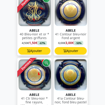
Dernière !
ABELE
ABELE
40 Bleu-noir et or *
41 Contour bleu-noir
petites griffures
Fond argent
1,50€
3,00€
4,50€
6,00€
-67%
-50%
Ajouter
Ajouter
Dernière !
ABELE
ABELE
41 Ctr bleu-noir *
41a Contour bleu-
fine rayure,
noir, fond bleu pastel