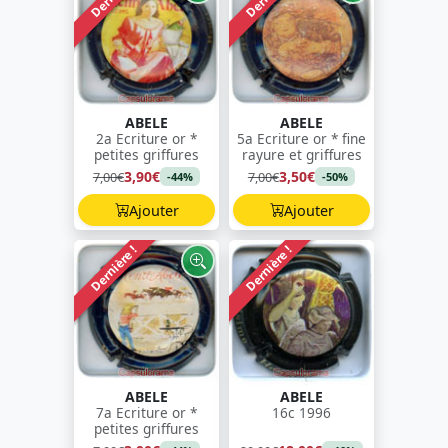
ABELE
ABELE
2a Ecriture or *
5a Ecriture or * fine
petites griffures
rayure et griffures
3,90€
3,50€
7,00€
7,00€
-44%
-50%
Ajouter
Ajouter
Dernière !
Dernière !
ABELE
ABELE
7a Ecriture or *
16c 1996
petites griffures