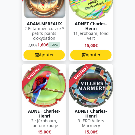
ADAM-MEREAUX
ADNET Charles-
2 Estampée cuivre *
Henri
petits points
1f Jéroboam, fond
d'oxydation
vert
1,60€
2,00€
15,00€
-20%
Ajouter
Ajouter
Dernière !
Dernière !
ADNET Charles-
ADNET Charles-
Henri
Henri
2e Jéroboam,
9 JERO Villers
contour rouge
Marmery
15,00€
15,00€