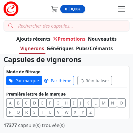
0 | 0,00€
Ajouts récents
Promotions
Nouveautés
Vignerons
Génériques
Pubs/Crémants
Capsules de vignerons
Mode de filtrage
Par marque
Par thème
Réinitialiser
Première lettre de la marque
A
B
C
D
E
F
G
H
I
J
K
L
M
N
O
P
Q
R
S
T
U
V
W
X
Y
Z
17377
capsule(s) trouvée(s)