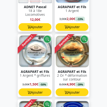
ADNET Pascal
AGRAPART et Fils
18 à 18e
1 Argent
Locomotives
2,00€
3,00€
12,00€
-33%
Ajouter
Ajouter
Dernière !
Dernière !
AGRAPART et Fils
AGRAPART et Fils
1 Argent * griffures
2 Or * déformation
sur contour
1,50€
4,90€
3,00€
8,00€
-50%
-39%
Ajouter
Ajouter
Dernière !