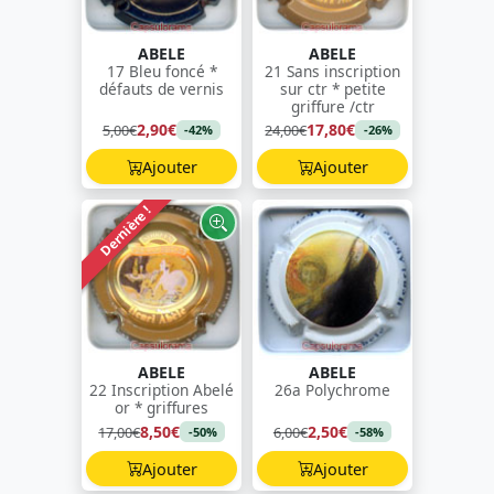
ABELE
ABELE
17 Bleu foncé *
21 Sans inscription
défauts de vernis
sur ctr * petite
griffure /ctr
2,90€
17,80€
5,00€
24,00€
-42%
-26%
Ajouter
Ajouter
Dernière !
ABELE
ABELE
22 Inscription Abelé
26a Polychrome
or * griffures
8,50€
2,50€
17,00€
6,00€
-50%
-58%
Ajouter
Ajouter