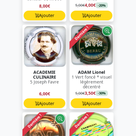
4,00€
5,00€
8,00€
-20%
Ajouter
Ajouter
Dernière !
ACADEMIE
ADAM Lionel
CULINAIRE
1 Vert foncé * visuel
5 Joseph Favre
légèrement
décentré
3,50€
5,00€
6,00€
-30%
Ajouter
Ajouter
Dernière !
Dernière !