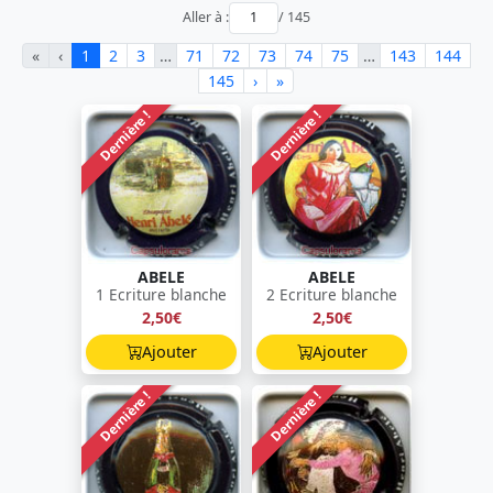
Aller à :
/ 145
«
‹
1
2
3
…
71
72
73
74
75
…
143
144
145
›
»
Dernière !
Dernière !
ABELE
ABELE
1 Ecriture blanche
2 Ecriture blanche
2,50€
2,50€
Ajouter
Ajouter
Dernière !
Dernière !