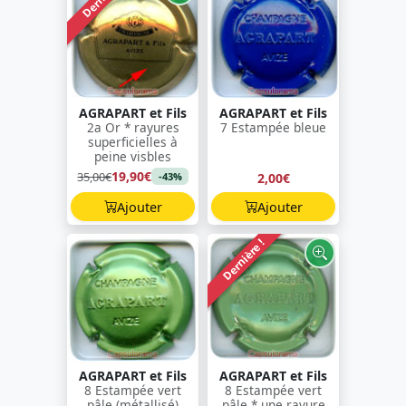
AGRAPART et Fils
AGRAPART et Fils
2a Or * rayures
7 Estampée bleue
superficielles à
peine visbles
19,90€
35,00€
2,00€
-43%
Ajouter
Ajouter
Dernière !
AGRAPART et Fils
AGRAPART et Fils
8 Estampée vert
8 Estampée vert
pâle (métallisé)
pâle * une rayure