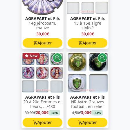
AGRAPART et Fils
AGRAPART et Fils
14g Jéroboam,
15 à 15e Tigre
mauve
stylisé
30,00€
30,00€
Ajouter
Ajouter
New
AGRAPART et Fils
AGRAPART et Fils
20 à 20e Femmes et
NR Avize-Grauves
fleurs, .../480
football, en relief
20,00€
3,00€
30,00€
4,50€
-33%
-33%
Ajouter
Ajouter