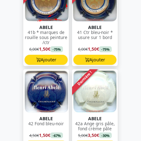
ABELE
ABELE
41b * marques de
41 Ctr bleu-noir *
rouille sous peinture
usure sur 1 bord
/ctr
1,50€
1,50€
6,00€
6,00€
-75%
-75%
Ajouter
Ajouter
Dernière !
ABELE
ABELE
42 Fond bleu-noir
42a Ange gris pâle,
fond crème pâle
1,50€
3,50€
4,50€
5,00€
-67%
-30%