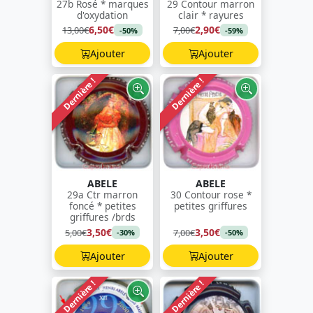
27b Rosé * marques
29 Contour marron
d'oxydation
clair * rayures
6,50€
2,90€
13,00€
7,00€
-50%
-59%
Ajouter
Ajouter
Dernière !
Dernière !
ABELE
ABELE
29a Ctr marron
30 Contour rose *
foncé * petites
petites griffures
griffures /brds
3,50€
3,50€
5,00€
7,00€
-30%
-50%
Ajouter
Ajouter
Dernière !
Dernière !