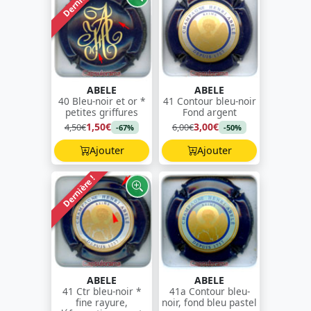
Dernière !
ABELE
ABELE
40 Bleu-noir et or *
41 Contour bleu-noir
petites griffures
Fond argent
1,50€
3,00€
4,50€
6,00€
-67%
-50%
Ajouter
Ajouter
Dernière !
ABELE
ABELE
41 Ctr bleu-noir *
41a Contour bleu-
fine rayure,
noir, fond bleu pastel