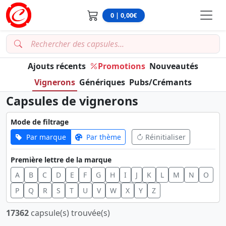
0 | 0,00€
Ajouts récents
Promotions
Nouveautés
Vignerons
Génériques
Pubs/Crémants
Capsules de vignerons
Mode de filtrage
Par marque
Par thème
Réinitialiser
Première lettre de la marque
A
B
C
D
E
F
G
H
I
J
K
L
M
N
O
P
Q
R
S
T
U
V
W
X
Y
Z
17362
capsule(s) trouvée(s)