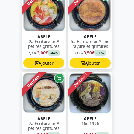
ABELE
ABELE
2a Ecriture or *
5a Ecriture or * fine
petites griffures
rayure et griffures
3,90€
3,50€
7,00€
7,00€
-44%
-50%
Ajouter
Ajouter
Dernière !
Dernière !
ABELE
ABELE
7a Ecriture or *
16c 1996
petites griffures