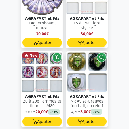
AGRAPART et Fils
AGRAPART et Fils
14g Jéroboam,
15 à 15e Tigre
mauve
stylisé
30,00€
30,00€
Ajouter
Ajouter
New
AGRAPART et Fils
AGRAPART et Fils
20 à 20e Femmes et
NR Avize-Grauves
fleurs, .../480
football, en relief
20,00€
3,00€
30,00€
4,50€
-33%
-33%
Ajouter
Ajouter