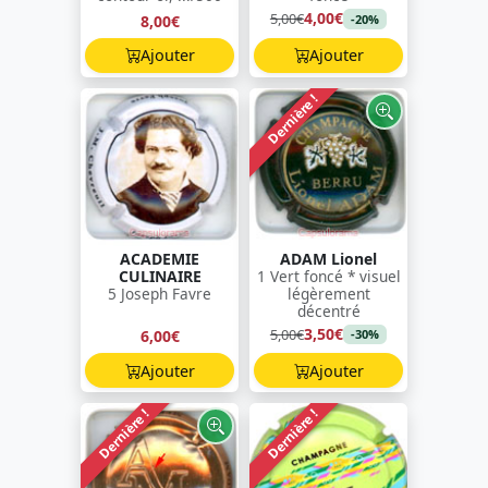
4,00€
5,00€
8,00€
-20%
Ajouter
Ajouter
Dernière !
ACADEMIE
ADAM Lionel
CULINAIRE
1 Vert foncé * visuel
5 Joseph Favre
légèrement
décentré
3,50€
5,00€
6,00€
-30%
Ajouter
Ajouter
Dernière !
Dernière !