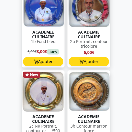
ACADEMIE
ACADEMIE
CULINAIRE
CULINAIRE
1b Fond bleu
2b Portrait, contour
tricolore
3,00€
6,00€
6,00€
-50%
Ajouter
Ajouter
New
ACADEMIE
ACADEMIE
CULINAIRE
CULINAIRE
2c NR Portrait,
3b Contour marron
contour or, .../500
foncé