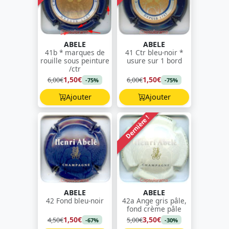
ABELE
ABELE
41b * marques de
41 Ctr bleu-noir *
rouille sous peinture
usure sur 1 bord
/ctr
1,50€
1,50€
6,00€
6,00€
-75%
-75%
Ajouter
Ajouter
Dernière !
ABELE
ABELE
42 Fond bleu-noir
42a Ange gris pâle,
fond crème pâle
1,50€
3,50€
4,50€
5,00€
-67%
-30%