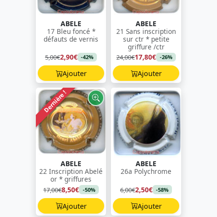
ABELE
ABELE
17 Bleu foncé *
21 Sans inscription
défauts de vernis
sur ctr * petite
griffure /ctr
2,90€
17,80€
5,00€
24,00€
-42%
-26%
Ajouter
Ajouter
Dernière !
ABELE
ABELE
22 Inscription Abelé
26a Polychrome
or * griffures
8,50€
2,50€
17,00€
6,00€
-50%
-58%
Ajouter
Ajouter