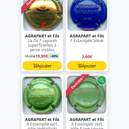
AGRAPART et Fils
AGRAPART et Fils
2a Or * rayures
7 Estampée bleue
superficielles à
peine visbles
19,90€
35,00€
2,00€
-43%
Ajouter
Ajouter
Dernière !
AGRAPART et Fils
AGRAPART et Fils
8 Estampée vert
8 Estampée vert
pâle (métallisé)
pâle * une rayure