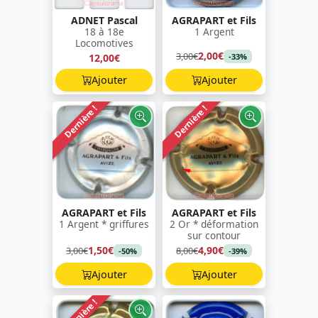
ADNET Pascal
AGRAPART et Fils
18 à 18e
1 Argent
Locomotives
2,00€
3,00€
12,00€
-33%
Ajouter
Ajouter
Dernière !
Dernière !
AGRAPART et Fils
AGRAPART et Fils
1 Argent * griffures
2 Or * déformation
sur contour
1,50€
4,90€
3,00€
8,00€
-50%
-39%
Ajouter
Ajouter
Dernière !