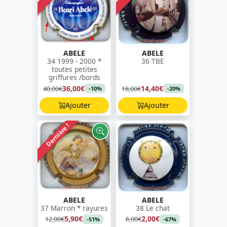
ABELE
ABELE
34 1999 - 2000 *
36 TBE
toutes petites
griffures /bords
36,00€
14,40€
40,00€
18,00€
-10%
-20%
Ajouter
Ajouter
Dernière !
ABELE
ABELE
37 Marron * rayures
38 Le chat
5,90€
2,00€
12,00€
6,00€
-51%
-67%