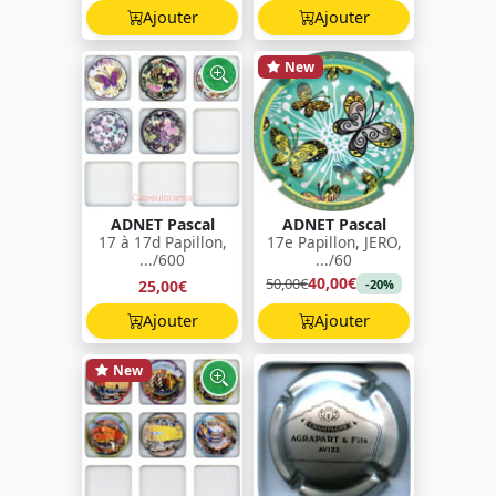
Ajouter
Ajouter
New
ADNET Pascal
ADNET Pascal
17 à 17d Papillon,
17e Papillon, JERO,
.../600
.../60
40,00€
50,00€
25,00€
-20%
Ajouter
Ajouter
New