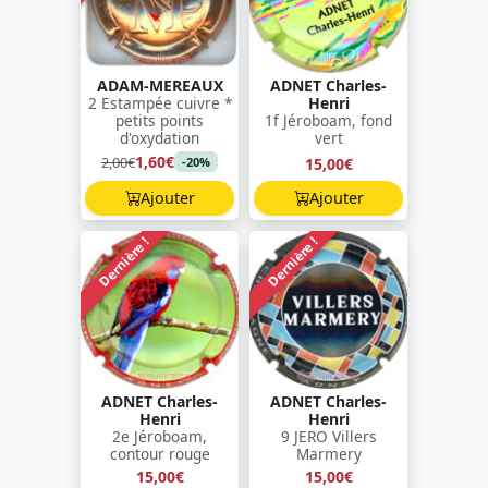
ADAM-MEREAUX
ADNET Charles-
2 Estampée cuivre *
Henri
petits points
1f Jéroboam, fond
d'oxydation
vert
1,60€
2,00€
15,00€
-20%
Ajouter
Ajouter
Dernière !
Dernière !
ADNET Charles-
ADNET Charles-
Henri
Henri
2e Jéroboam,
9 JERO Villers
contour rouge
Marmery
15,00€
15,00€