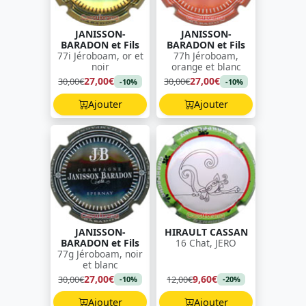
JANISSON-
JANISSON-
BARADON et Fils
BARADON et Fils
77i Jéroboam, or et
77h Jéroboam,
noir
orange et blanc
27,00€
27,00€
30,00€
30,00€
-10%
-10%
Ajouter
Ajouter
JANISSON-
HIRAULT CASSAN
BARADON et Fils
16 Chat, JERO
77g Jéroboam, noir
et blanc
27,00€
9,60€
30,00€
12,00€
-10%
-20%
Ajouter
Ajouter