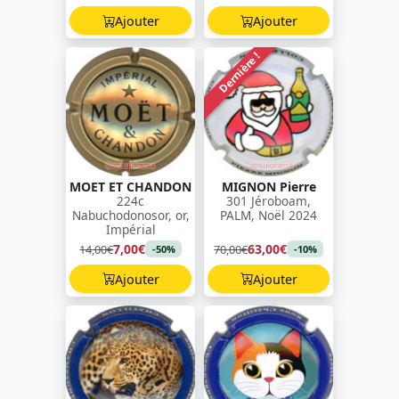
Ajouter
Ajouter
Dernière !
MOET ET CHANDON
MIGNON Pierre
224c
301 Jéroboam,
Nabuchodonosor, or,
PALM, Noël 2024
Impérial
7,00€
63,00€
14,00€
70,00€
-50%
-10%
Ajouter
Ajouter