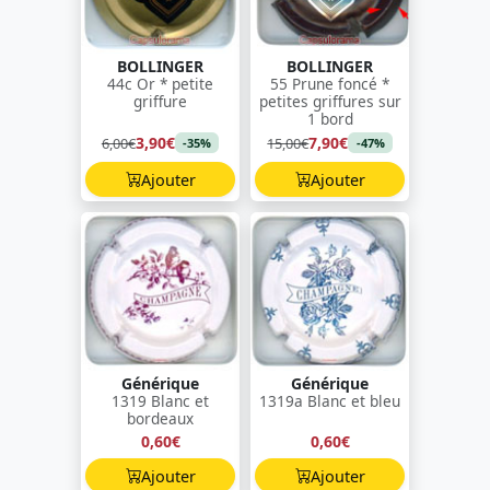
BOLLINGER
BOLLINGER
44c Or * petite
55 Prune foncé *
griffure
petites griffures sur
1 bord
3,90€
7,90€
6,00€
15,00€
-35%
-47%
Ajouter
Ajouter
Générique
Générique
1319 Blanc et
1319a Blanc et bleu
bordeaux
0,60€
0,60€
Ajouter
Ajouter