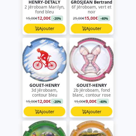
HENRY-DETALY
GROSJEAN Bertrand
2 Jéroboam Marilyn,
6f Jéroboam, vert et
fond bleu
noir
12,00€
15,00€
15,00€
25,00€
-20%
-40%
Ajouter
Ajouter
GOUET-HENRY
GOUET-HENRY
3d Jéroboam,
2b Jéroboam, fond
contour bleu
blanc, contour rose
12,00€
9,00€
15,00€
15,00€
-20%
-40%
Ajouter
Ajouter