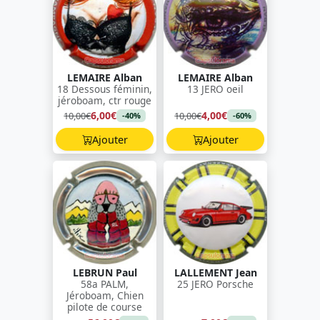
LEMAIRE Alban
LEMAIRE Alban
18 Dessous féminin,
13 JERO oeil
jéroboam, ctr rouge
6,00€
4,00€
10,00€
10,00€
-40%
-60%
Ajouter
Ajouter
LEBRUN Paul
LALLEMENT Jean
58a PALM,
25 JERO Porsche
Jéroboam, Chien
pilote de course