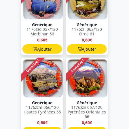
Générique
Générique
1176zzd 057/120
1176zzi 062/120
Morbihan 56
Orne 61
0,60€
0,60€
Ajouter
Ajouter
Dernière !
Dernière !
Générique
Générique
1176zzm 066/120
1176zzn 067/120
Hautes-Pyrénées 65
Pyrénées-Orientales
66
0,60€
0,60€