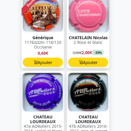
Dernière !
Générique
CHATELAIN Nicolas
1176zzzzm 118/120
2 Rose et blanc
Occitanie
2,00€
3,00€
0,60€
-33%
Ajouter
Ajouter
CHATEAU
CHATEAU
LOURDEAUX
LOURDEAUX
47a ADRollers 2015-
47b ADRollers 2016-
2016, violet et blanc
2017, noir et argent