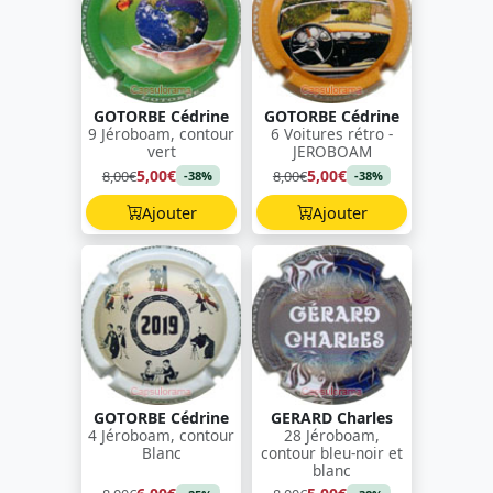
GOTORBE Cédrine
GOTORBE Cédrine
9 Jéroboam, contour
6 Voitures rétro -
vert
JEROBOAM
5,00€
5,00€
8,00€
8,00€
-38%
-38%
Ajouter
Ajouter
GOTORBE Cédrine
GERARD Charles
4 Jéroboam, contour
28 Jéroboam,
Blanc
contour bleu-noir et
blanc