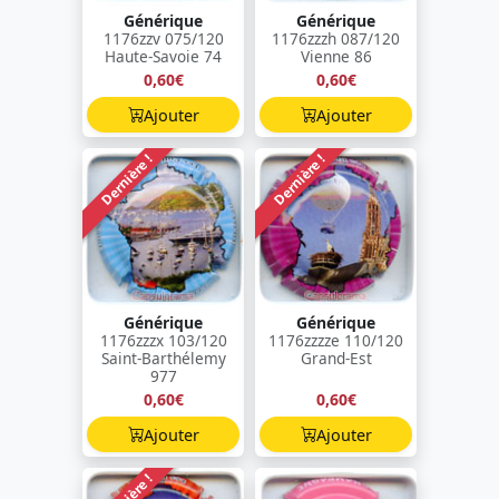
Générique
Générique
1176zzv 075/120
1176zzzh 087/120
Haute-Savoie 74
Vienne 86
0,60€
0,60€
Ajouter
Ajouter
Dernière !
Dernière !
Générique
Générique
1176zzzx 103/120
1176zzzze 110/120
Saint-Barthélemy
Grand-Est
977
0,60€
0,60€
Ajouter
Ajouter