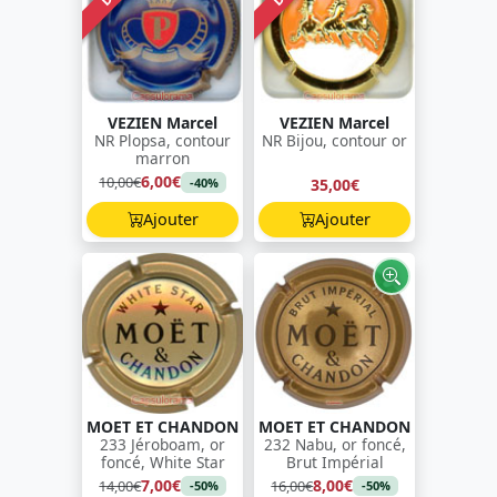
VEZIEN Marcel
VEZIEN Marcel
NR Plopsa, contour
NR Bijou, contour or
marron
6,00€
10,00€
35,00€
-40%
Ajouter
Ajouter
MOET ET CHANDON
MOET ET CHANDON
233 Jéroboam, or
232 Nabu, or foncé,
foncé, White Star
Brut Impérial
7,00€
8,00€
14,00€
16,00€
-50%
-50%