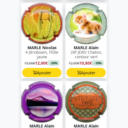
MARLE Nicolas
MARLE Alain
4 Jéroboam, Flûte
26f JERO Chaton,
jaune
contour vert
12,00€
10,80€
15,00€
12,00€
-20%
-10%
Ajouter
Ajouter
MARLE Alain
MARLE Alain