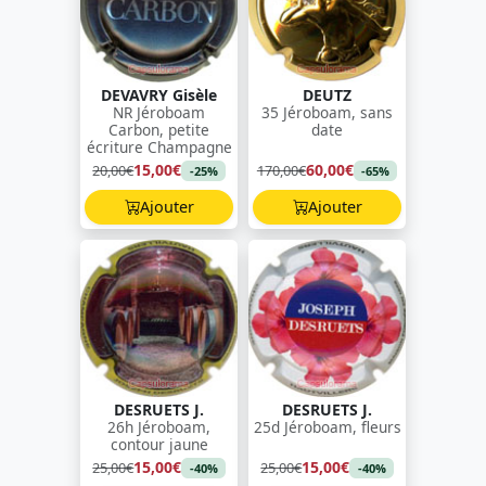
DEVAVRY Gisèle
DEUTZ
NR Jéroboam
35 Jéroboam, sans
Carbon, petite
date
écriture Champagne
15,00€
60,00€
20,00€
170,00€
-25%
-65%
Ajouter
Ajouter
DESRUETS J.
DESRUETS J.
26h Jéroboam,
25d Jéroboam, fleurs
contour jaune
15,00€
15,00€
25,00€
25,00€
-40%
-40%