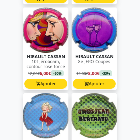
HIRAULT CASSAN
HIRAULT CASSAN
10f Jéroboam,
8e JERO Coupes
contour rose foncé
6,00€
8,00€
12,00€
12,00€
-50%
-33%
Ajouter
Ajouter