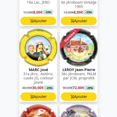
19a Lac, JERO
6e Jéroboam Vintage
1965
8,00€
8,00€
12,00€
12,00€
-33%
-33%
Ajouter
Ajouter
Dernière !
MARC José
LEROY Jean-Pierre
31a Jéro., Astérix,
36c Jéroboam, PALM
cuvée JO, contour
par JCM, propriété
jaune
30,00€
72,00€
40,00€
90,00€
-25%
-20%
Ajouter
Ajouter