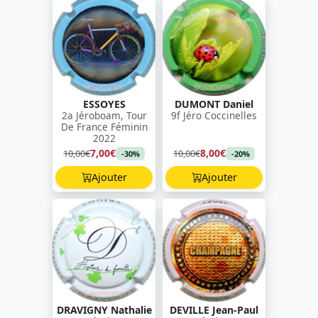
ESSOYES
DUMONT Daniel
2a Jéroboam, Tour
9f Jéro Coccinelles
De France Féminin
2022
7,00€
8,00€
10,00€
10,00€
-30%
-20%
Ajouter
Ajouter
DRAVIGNY Nathalie
DEVILLE Jean-Paul