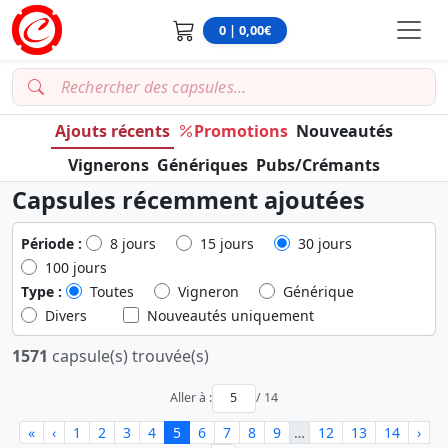
0 | 0,00€
Ajouts récents
Promotions
Nouveautés
Vignerons
Génériques
Pubs/Crémants
Capsules récemment ajoutées
Période :
8 jours
15 jours
30 jours
100 jours
Type :
Toutes
Vigneron
Générique
Divers
Nouveautés uniquement
1571
capsule(s) trouvée(s)
Aller à :
/ 14
«
‹
1
2
3
4
5
6
7
8
9
…
12
13
14
›