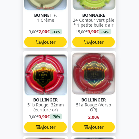
BONNET F.
BONNAIRE
1 Crème
24 Contour vert pâle
* 1 petite bulle d'air
2,00€
9,90€
3,00€
15,00€
-33%
-34%
Ajouter
Ajouter
BOLLINGER
BOLLINGER
51b Rouge, 32mm
51a Rouge (Verso
(écriture or)
OR)
0,90€
3,00€
2,00€
-70%
Ajouter
Ajouter