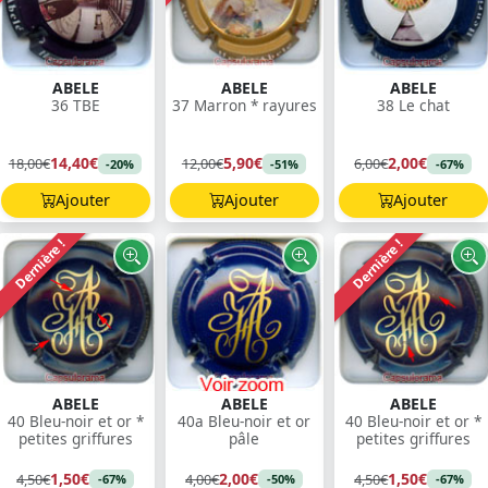
ABELE
ABELE
ABELE
36 TBE
37 Marron * rayures
38 Le chat
14,40€
5,90€
2,00€
18,00€
12,00€
6,00€
-20%
-51%
-67%
Ajouter
Ajouter
Ajouter
Dernière !
Dernière !
ABELE
ABELE
ABELE
40 Bleu-noir et or *
40a Bleu-noir et or
40 Bleu-noir et or *
petites griffures
pâle
petites griffures
1,50€
2,00€
1,50€
4,50€
4,00€
4,50€
-67%
-50%
-67%