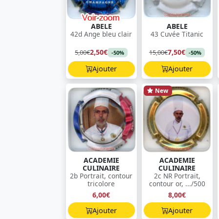
ABELE
ABELE
42d Ange bleu clair
43 Cuvée Titanic
2,50€
7,50€
5,00€
15,00€
-50%
-50%
Ajouter
Ajouter
New
ACADEMIE
ACADEMIE
CULINAIRE
CULINAIRE
2b Portrait, contour
2c NR Portrait,
tricolore
contour or, .../500
6,00€
8,00€
Ajouter
Ajouter