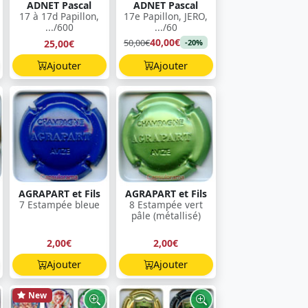
ADNET Pascal
ADNET Pascal
17 à 17d Papillon,
17e Papillon, JERO,
.../600
.../60
40,00€
50,00€
25,00€
-20%
Ajouter
Ajouter
AGRAPART et Fils
AGRAPART et Fils
7 Estampée bleue
8 Estampée vert
pâle (métallisé)
2,00€
2,00€
Ajouter
Ajouter
New