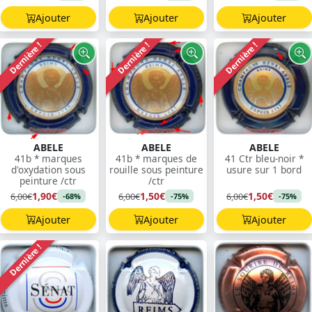
Ajouter
Ajouter
Ajouter
Dernière !
Dernière !
Dernière !
ABELE
ABELE
ABELE
41b * marques
41b * marques de
41 Ctr bleu-noir *
d'oxydation sous
rouille sous peinture
usure sur 1 bord
peinture /ctr
/ctr
1,90€
1,50€
1,50€
6,00€
6,00€
6,00€
-68%
-75%
-75%
Ajouter
Ajouter
Ajouter
Dernière !