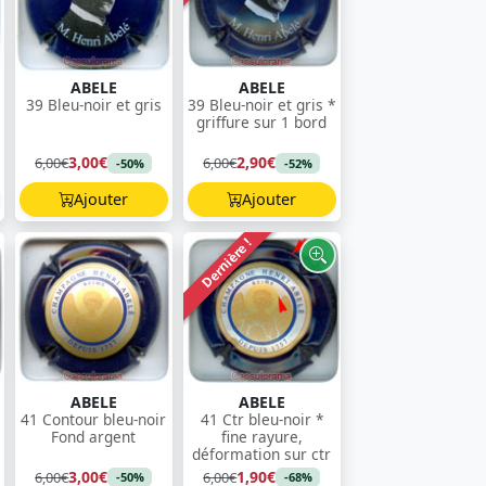
ABELE
ABELE
39 Bleu-noir et gris
39 Bleu-noir et gris *
griffure sur 1 bord
3,00€
2,90€
6,00€
6,00€
-50%
-52%
Ajouter
Ajouter
Dernière !
ABELE
ABELE
41 Contour bleu-noir
41 Ctr bleu-noir *
Fond argent
fine rayure,
déformation sur ctr
3,00€
1,90€
6,00€
6,00€
-50%
-68%