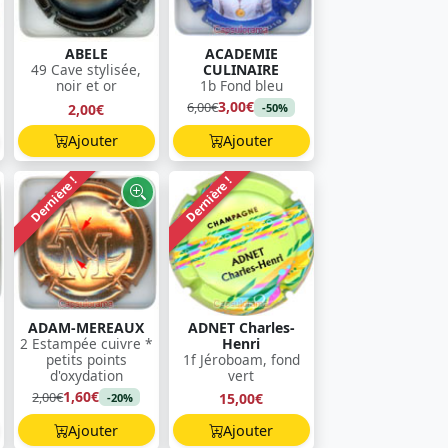
ABELE
ACADEMIE
49 Cave stylisée,
CULINAIRE
noir et or
1b Fond bleu
3,00€
6,00€
2,00€
-50%
Ajouter
Ajouter
Dernière !
Dernière !
ADAM-MEREAUX
ADNET Charles-
2 Estampée cuivre *
Henri
petits points
1f Jéroboam, fond
d'oxydation
vert
1,60€
2,00€
15,00€
-20%
Ajouter
Ajouter