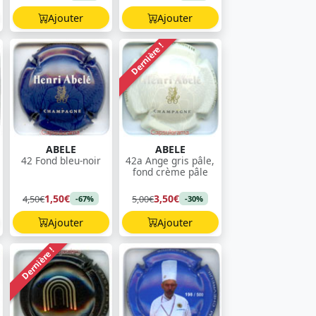
Ajouter
Ajouter
Dernière !
ABELE
ABELE
42 Fond bleu-noir
42a Ange gris pâle,
fond crème pâle
1,50€
3,50€
4,50€
5,00€
-67%
-30%
Ajouter
Ajouter
Dernière !