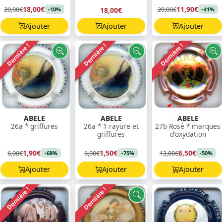
18,00€
11,90€
20,00€
20,00€
18,00€
-10%
-41%
Ajouter
Ajouter
Ajouter
Dernière !
Dernière !
Dernière !
ABELE
ABELE
ABELE
26a * griffures
26a * 1 rayure et
27b Rosé * marques
griffures
d'oxydation
1,90€
1,50€
6,50€
6,00€
6,00€
13,00€
-68%
-75%
-50%
Ajouter
Ajouter
Ajouter
Dernière !
Dernière !