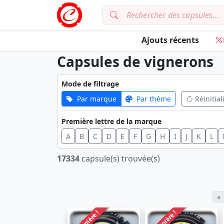
Ajouts récents
Capsules de vignerons
Mode de filtrage
Par marque
Par thème
Réinitial
Première lettre de la marque
A
B
C
D
E
F
G
H
I
J
K
L
17334
capsule(s) trouvée(s)
«
Dernière !
Dernière !