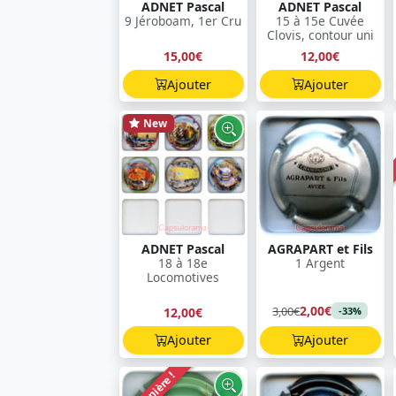
ADNET Pascal
ADNET Pascal
9 Jéroboam, 1er Cru
15 à 15e Cuvée
Clovis, contour uni
15,00€
12,00€
Ajouter
Ajouter
New
ADNET Pascal
AGRAPART et Fils
18 à 18e
1 Argent
Locomotives
2,00€
3,00€
12,00€
-33%
Ajouter
Ajouter
Dernière !