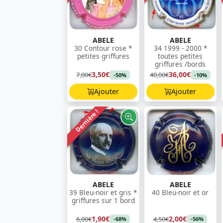
ABELE
ABELE
30 Contour rose *
34 1999 - 2000 *
petites griffures
toutes petites
griffures /bords
3,50€
36,00€
7,00€
40,00€
-50%
-10%
Ajouter
Ajouter
Dernière !
ABELE
ABELE
39 Bleu-noir et gris *
40 Bleu-noir et or
griffures sur 1 bord
1,90€
2,00€
6,00€
4,50€
-68%
-56%