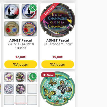
Dernière !
ADNET Pascal
ADNET Pascal
7 à 7c 1914-1918
8e Jéroboam, noir
100ans
12,00€
15,00€
Ajouter
Ajouter
New