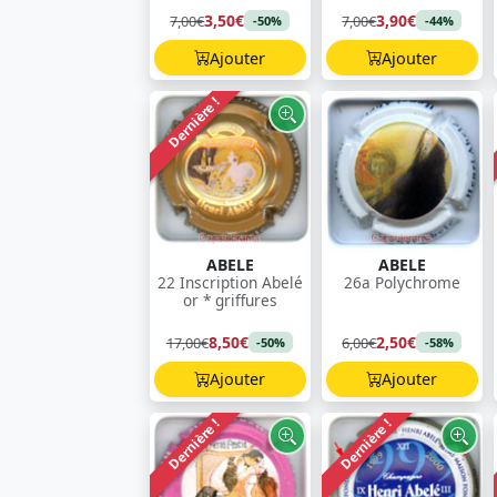
3,50€
3,90€
7,00€
7,00€
-50%
-44%
Ajouter
Ajouter
Dernière !
ABELE
ABELE
22 Inscription Abelé
26a Polychrome
or * griffures
8,50€
2,50€
17,00€
6,00€
-50%
-58%
Ajouter
Ajouter
Dernière !
Dernière !