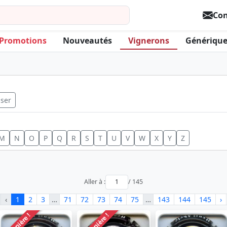
Con
Promotions
Nouveautés
Vignerons
Générique
iser
M
N
O
P
Q
R
S
T
U
V
W
X
Y
Z
Aller à :
/ 145
‹
1
2
3
…
71
72
73
74
75
…
143
144
145
›
Dernière !
Dernière !