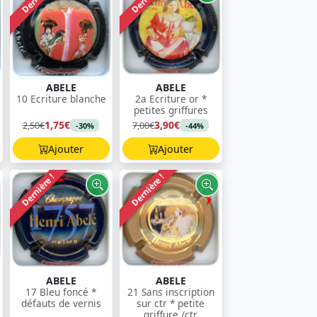
ABELE
ABELE
10 Ecriture blanche
2a Ecriture or *
petites griffures
1,75€
3,90€
2,50€
7,00€
-30%
-44%
Ajouter
Ajouter
Dernière !
Dernière !
ABELE
ABELE
17 Bleu foncé *
21 Sans inscription
défauts de vernis
sur ctr * petite
griffure /ctr