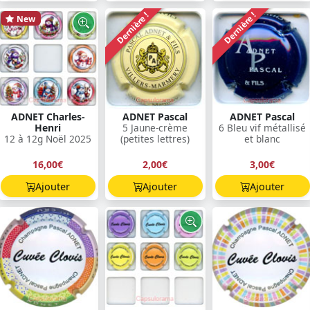
Dernière !
Dernière !
New
ADNET Charles-
ADNET Pascal
ADNET Pascal
Henri
5 Jaune-crème
6 Bleu vif métallisé
12 à 12g Noël 2025
(petites lettres)
et blanc
16,00€
2,00€
3,00€
Ajouter
Ajouter
Ajouter