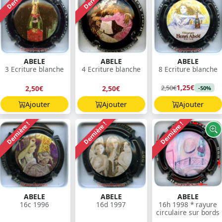
ABELE
ABELE
ABELE
3 Ecriture blanche
4 Ecriture blanche
8 Ecriture blanche
1,25€
2,50€
2,50€
2,50€
-50%
Ajouter
Ajouter
Ajouter
Dernière !
Dernière !
Dernière !
ABELE
ABELE
ABELE
16c 1996
16d 1997
16h 1998 * rayure
circulaire sur bords