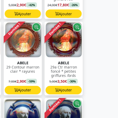
2,90€
17,80€
5,00€
24,00€
-42%
-26%
Ajouter
Ajouter
Dernière !
Dernière !
ABELE
ABELE
29 Contour marron
29a Ctr marron
clair * rayures
foncé * petites
griffures /brds
2,90€
3,50€
7,00€
5,00€
-59%
-30%
Ajouter
Ajouter
Dernière !