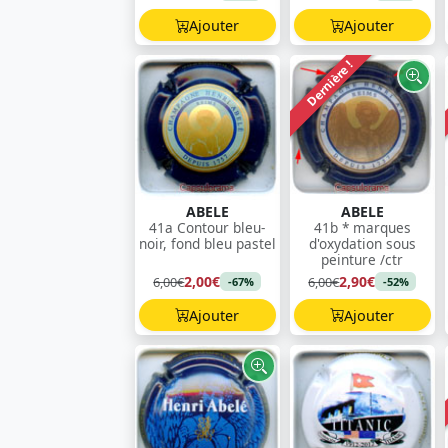
Ajouter
Ajouter
Dernière !
ABELE
ABELE
41a Contour bleu-
41b * marques
noir, fond bleu pastel
d'oxydation sous
peinture /ctr
2,00€
2,90€
6,00€
6,00€
-67%
-52%
Ajouter
Ajouter