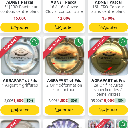
ADNET Pascal
ADNET Pascal
ADNET Pascal
15f JERO Points sur
16 à 16e Cuvée
16f JERO Contour
contour, centre blanc
Clovis, contour strié
strié, centre blanc
15,00€
12,00€
15,00€
Ajouter
Ajouter
Ajouter
Dernière !
Dernière !
Dernière !
AGRAPART et Fils
AGRAPART et Fils
AGRAPART et Fils
1 Argent * griffures
2 Or * déformation
2a Or * rayures
sur contour
superficielles à
peine visbles
1,50€
4,90€
19,90€
3,00€
8,00€
35,00€
-50%
-39%
-43%
Ajouter
Ajouter
Ajouter
Dernière !
Dernière !