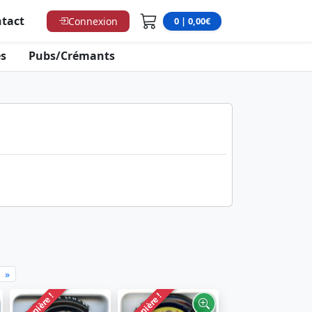
tact
Connexion
0 | 0,00€
s
Pubs/Crémants
»
Dernière !
Dernière !