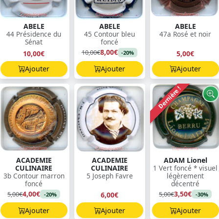
ABELE
ABELE
ABELE
44 Présidence du
45 Contour bleu
47a Rosé et noir
Sénat
foncé
8,00€
10,00€
10,00€
5,00€
-20%
Ajouter
Ajouter
Ajouter
Dernière !
ACADEMIE
ACADEMIE
ADAM Lionel
CULINAIRE
CULINAIRE
1 Vert foncé * visuel
3b Contour marron
5 Joseph Favre
légèrement
foncé
décentré
4,00€
3,50€
5,00€
5,00€
6,00€
-20%
-30%
Ajouter
Ajouter
Ajouter