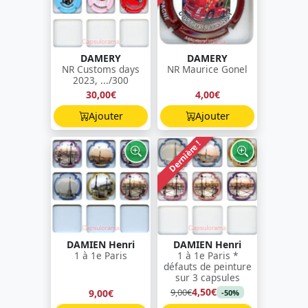
DAMERY
DAMERY
NR Customs days
NR Maurice Gonel
2023, .../300
30,00€
4,00€
Ajouter
Ajouter
Dernière !
DAMIEN Henri
DAMIEN Henri
1 à 1e Paris
1 à 1e Paris *
défauts de peinture
sur 3 capsules
4,50€
9,00€
9,00€
-50%