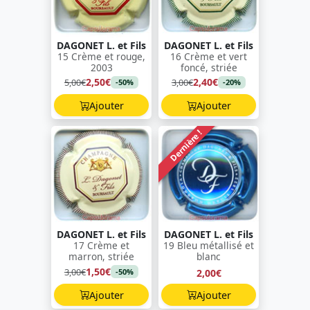
DAGONET L. et Fils
DAGONET L. et Fils
15 Crème et rouge,
16 Crème et vert
2003
foncé, striée
2,50€
2,40€
5,00€
3,00€
-50%
-20%
Ajouter
Ajouter
Dernière !
DAGONET L. et Fils
DAGONET L. et Fils
17 Crème et
19 Bleu métallisé et
marron, striée
blanc
1,50€
3,00€
2,00€
-50%
Ajouter
Ajouter