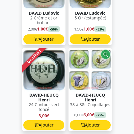
DAVID Ludovic
DAVID Ludovic
2 Crème et or
5 Or (estampée)
brillant
1,00€
1,00€
2,00€
1,50€
-50%
-33%
Ajouter
Ajouter
Dernière !
DAVID-HEUCQ
DAVID-HEUCQ
Henri
Henri
24 Contour vert
38 à 38c Coquillages
foncé
6,00€
8,00€
3,00€
-25%
Ajouter
Ajouter