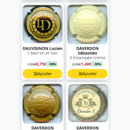
DAUVIGNON Lucien
DAVERDON
1 Marron et noir
Sébastien
4 Estampée crème
0,75€
1,40€
1,50€
2,00€
-50%
-30%
Ajouter
Ajouter
DAVERDON
DAVERDON