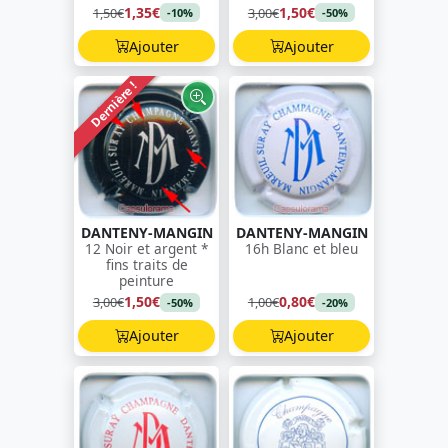
1,35€
1,50€
1,50€
3,00€
-10%
-50%
Ajouter
Ajouter
Dernière !
DANTENY-MANGIN
DANTENY-MANGIN
12 Noir et argent *
16h Blanc et bleu
fins traits de
peinture
1,50€
0,80€
3,00€
1,00€
-50%
-20%
Ajouter
Ajouter