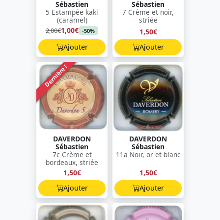
Sébastien
Sébastien
5 Estampée kaki
7 Crème et noir,
(caramel)
striée
1,00€
2,00€
1,50€
-50%
Ajouter
Ajouter
Dernière !
DAVERDON
DAVERDON
Sébastien
Sébastien
7c Crème et
11a Noir, or et blanc
bordeaux, striée
1,50€
1,50€
Ajouter
Ajouter