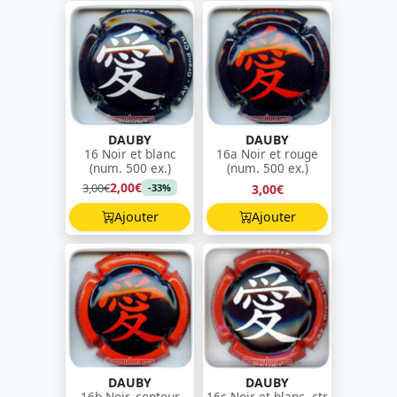
DAUBY
DAUBY
16 Noir et blanc
16a Noir et rouge
(num. 500 ex.)
(num. 500 ex.)
2,00€
3,00€
3,00€
-33%
Ajouter
Ajouter
DAUBY
DAUBY
16b Noir, contour
16c Noir et blanc, ctr