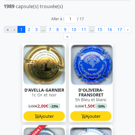
1989
capsule(s) trouvée(s)
Aller à :
/ 17
«
‹
1
2
3
…
7
8
9
10
11
…
15
16
17
›
»
D'AVELLA-GARNIER
D'OLIVEIRA-
1c Or et noir
FRANSORET
5h Bleu et blanc
2,00€
1,50€
3,00€
3,00€
-33%
-50%
Ajouter
Ajouter
Dernière !