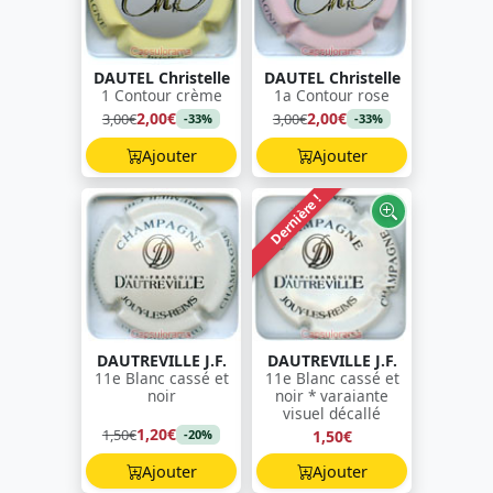
DAUTEL Christelle
DAUTEL Christelle
1 Contour crème
1a Contour rose
2,00€
2,00€
3,00€
3,00€
-33%
-33%
Ajouter
Ajouter
Dernière !
DAUTREVILLE J.F.
DAUTREVILLE J.F.
11e Blanc cassé et
11e Blanc cassé et
noir
noir * varaiante
visuel décallé
1,20€
1,50€
1,50€
-20%
Ajouter
Ajouter