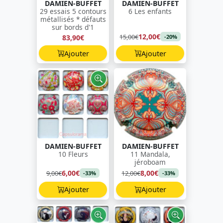
DAMIEN-BUFFET
DAMIEN-BUFFET
29 essais 5 contours
6 Les enfants
métallisés * défauts
sur bords d'1
12,00€
15,00€
83,90€
-20%
Ajouter
Ajouter
DAMIEN-BUFFET
DAMIEN-BUFFET
10 Fleurs
11 Mandala,
jéroboam
6,00€
8,00€
9,00€
12,00€
-33%
-33%
Ajouter
Ajouter