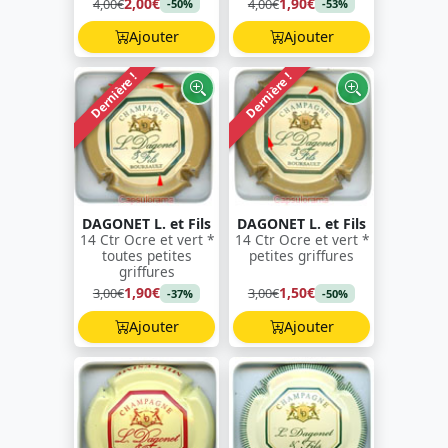
2,00€
1,90€
4,00€
4,00€
-50%
-53%
Ajouter
Ajouter
Dernière !
Dernière !
DAGONET L. et Fils
DAGONET L. et Fils
14 Ctr Ocre et vert *
14 Ctr Ocre et vert *
toutes petites
petites griffures
griffures
1,90€
1,50€
3,00€
3,00€
-37%
-50%
Ajouter
Ajouter