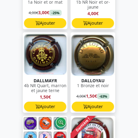
1a Noir et or mat
1b NR Noir et or-
jaune
3,00€
4,00€
4,00€
-25%
Ajouter
Ajouter
DALLMAYR
DALLOYAU
4b NR Quart, marron
1 Bronze et noir
et jaune terne
1,50€
4,00€
1,50€
-63%
Ajouter
Ajouter
Dernière !