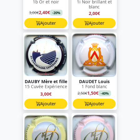
1b Or et noir
1i Noir brillant et
blanc
2,40€
3,00€
2,00€
-20%
Ajouter
Ajouter
DAUBY Mère et fille
DAUDET Louis
15 Cuvée Expérience
1 Fond blanc
1,50€
2,50€
3,00€
-40%
Ajouter
Ajouter