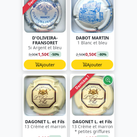
D'OLIVEIRA-
DABOT MARTIN
FRANSORET
1 Blanc et bleu
5i Argent et bleu
1,50€
0,50€
3,00€
2,50€
-50%
-80%
Ajouter
Ajouter
Dernière !
DAGONET L. et Fils
DAGONET L. et Fils
13 Crème et marron
13 Crème et marron
* petites griffures