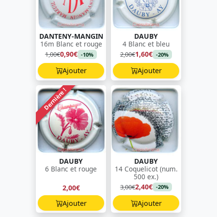
DANTENY-MANGIN
DAUBY
16m Blanc et rouge
4 Blanc et bleu
0,90€
1,60€
1,00€
2,00€
-10%
-20%
Ajouter
Ajouter
Dernière !
DAUBY
DAUBY
6 Blanc et rouge
14 Coquelicot (num.
500 ex.)
2,40€
3,00€
2,00€
-20%
Ajouter
Ajouter