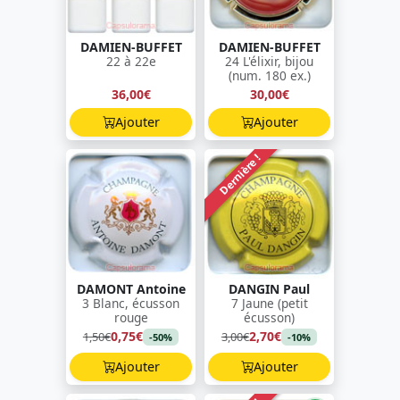
DAMIEN-BUFFET
DAMIEN-BUFFET
22 à 22e
24 L'élixir, bijou
(num. 180 ex.)
36,00€
30,00€
Ajouter
Ajouter
Dernière !
DAMONT Antoine
DANGIN Paul
3 Blanc, écusson
7 Jaune (petit
rouge
écusson)
0,75€
2,70€
1,50€
3,00€
-50%
-10%
Ajouter
Ajouter