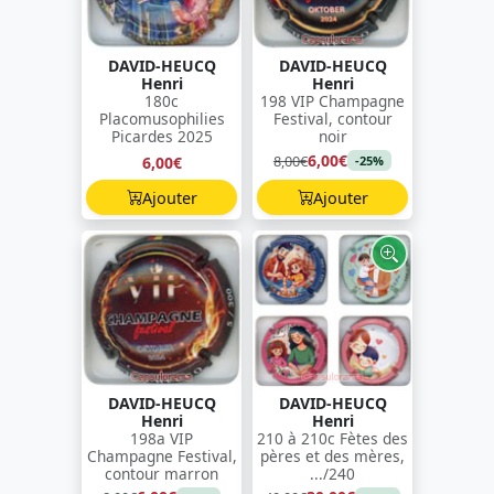
DAVID-HEUCQ
DAVID-HEUCQ
Henri
Henri
180c
198 VIP Champagne
Placomusophilies
Festival, contour
Picardes 2025
noir
6,00€
8,00€
6,00€
-25%
Ajouter
Ajouter
DAVID-HEUCQ
DAVID-HEUCQ
Henri
Henri
198a VIP
210 à 210c Fètes des
Champagne Festival,
pères et des mères,
contour marron
.../240